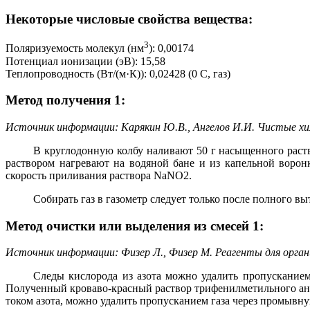
Некоторые числовые свойства вещества:
3
Поляризуемость молекул (нм
): 0,00174
Потенциал ионизации (эВ): 15,58
Теплопроводность (Вт/(м·К)): 0,02428 (0 С, газ)
Метод получения 1:
Источник информации: Карякин Ю.В., Ангелов И.И. Чистые хими
В круглодонную колбу наливают 50 г насыщенного раство
раствором нагревают на водяной бане и из капельной ворон
скорость приливания раствора NaNO2.
Собирать газ в газометр следует только после полного вы
Метод очистки или выделения из смесей 1:
Источник информации: Физер Л., Физер М. Реагенты для органиче
Следы кислорода из азота можно удалить пропусканием
Полученный кроваво-красный раствор трифенилметильного ани
током азота, можно удалить пропусканием газа через промывну