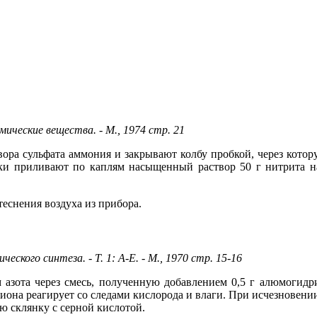
ческие вещества. - М., 1974 стр. 21
ра сульфата аммония и закрывают колбу пробкой, через котору
ки приливают по каплям насыщенный раствор 50 г нитрита на
теснения воздуха из прибора.
ского синтеза. - Т. 1: А-Е. - М., 1970 стр. 15-16
 азота через смесь, полученную добавлением 0,5 г алюмогидр
она реагирует со следами кислорода и влаги. При исчезновении
ю склянку с серной кислотой.