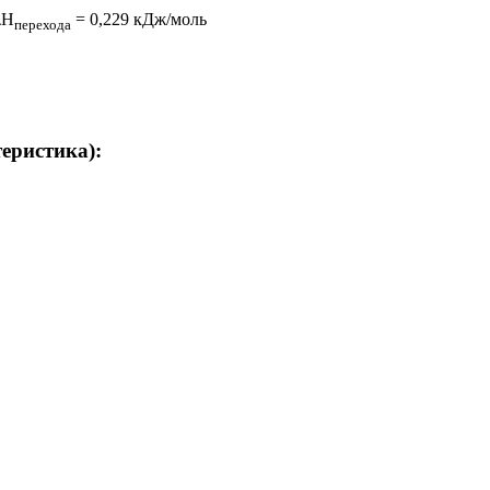
ΔH
= 0,229 кДж/моль
перехода
теристика):