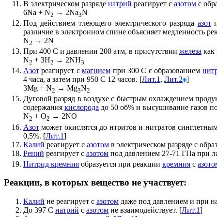
В электрическом разряде
натрий
реагирует с
азотом
с обр
6Na + N
→ 2Na
N
2
3
Под действием тлеющего электрического разряда
азот
п
различие в электронном спине объясняет медленность рек
N
→ 2N
2
При 400 С и давлении 200 атм, в присутствии
железа
как 
N
+ 3H
→ 2NH
2
2
3
Азот
реагирует с
магнием
при 300 С с образованием
нит
4 часа, а затем при 950 С 12 часов. [
Лит.1
,
Лит.2
]
3Mg + N
→ Mg
N
2
3
2
Дуговой разряд в воздухе с быстрым охлаждением проду
содержания
кислорода
до 50 об% и высушивание газов поз
N
+ O
→ 2NO
2
2
Азот
может окислятся до нтритов и нитратов синглетн
0,5%. [
Лит.1
]
Калий
реагирует с
азотом
в электрическом разряде с обр
Рений
реагирует с
азотом
под давлением 27-71 ГПа при л
Нитрид кремния
образуется при реакции
кремния
с
азото
Реакции, в которых вещество не участвует:
Калий
не реагирует с
азотом
даже под давлением и при на
До 397 С
натрий
с
азотом
не взаимодействует. [
Лит.1
]