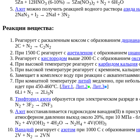
5Zn + 12HNO
(6-10%) → 5Zn(NO
)
+ N
+ 6H
O
3
3
2
2
2
Азот
можно получить реакцией водного раствора
азида н
2NaN
+ I
→ 2NaI + 3N
3
2
2
Реакции вещества:
Реагирует с раскаленным коксом с образованием
дициана
2C + N
→ C
N
2
2
2
При 1500 С реагирует с
ацетиленом
с образованием
циан
Реагирует с
кислородом
выше 2000 С с образованием
окси
При высокой температуре реагирует с
карбидом кальция
При высокой температуре реагирует с кремнием, кальцие
Замещает в комплексе воду при реакции с аквапентааммин
При комнатной температуре
литий
медленно, при неболь
идет при 450-460°С. [
Лит.1
,
Лит.2
,
Лит.3
]
6Li + N
→ 2Li
N
2
3
Трифторид азота
образуется при электрическом разряде в
N
+ 3F
→ 2NF
2
2
3
Азот
восстанавливается гидроксидом ванадия(II) в прису
атмосферном давлении выход около 20%, при 10 МПа - бл
N
+ 4V(OH)
+ 4H
O → N
H
+ 4V(OH)
2
2
2
2
4
3
Ванадий
реагирует с
азотом
при 1000 С с образованием
н
2V + N
→ 2VN
2