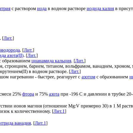
атрия
с раствором
иода
в водном растворе
иодида калия
в прису
. [
Лит.
]
оводорода
. [
Лит.
]
да азота(II)
. [
Лит.
]
с образованием
цианамида кальция
. [
Лит.
]
м, стронцием, барием, титаном, вольфрамом, ванадием, хромом, 
рутением(II) в водном растворе. [
Лит.
]
шом нагревании - быстрее, реагирует с
азотом
с образованием
н
 смеси 25%
фтора
и 75%
азота
при -196 С и давлении в трубке 20-
тствии ионов магния (отношение Mg:V примерно 30) в 1 М раств
изок к количественному. [
Лит.1
]
итрида ванадия
. [
Лит.1
]