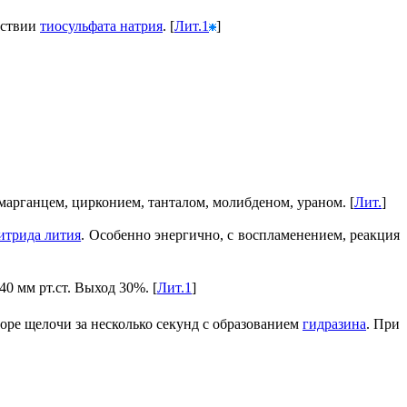
тствии
тиосульфата натрия
. [
Лит.1
]
марганцем, цирконием, танталом, молибденом, ураном. [
Лит.
]
итрида лития
. Особенно энергично, с воспламенением, реакция
40 мм рт.ст. Выход 30%. [
Лит.1
]
оре щелочи за несколько секунд с образованием
гидразина
. При