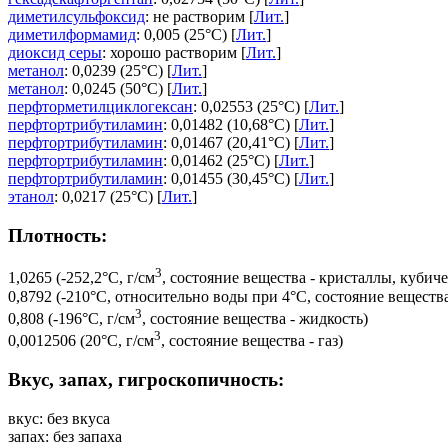
диметилсульфоксид
: не растворим [
Лит.
]
диметилформамид
: 0,005 (25°C) [
Лит.
]
диоксид серы
: хорошо растворим [
Лит.
]
метанол
: 0,0239 (25°C) [
Лит.
]
метанол
: 0,0245 (50°C) [
Лит.
]
перфторметилциклогексан
: 0,02553 (25°C) [
Лит.
]
перфтортрибутиламин
: 0,01482 (10,68°C) [
Лит.
]
перфтортрибутиламин
: 0,01467 (20,41°C) [
Лит.
]
перфтортрибутиламин
: 0,01462 (25°C) [
Лит.
]
перфтортрибутиламин
: 0,01455 (30,45°C) [
Лит.
]
этанол
: 0,0217 (25°C) [
Лит.
]
Плотность:
3
1,0265 (-252,2°C, г/см
, состояние вещества - кристаллы, кубич
0,8792 (-210°C, относительно воды при 4°C, состояние веществ
3
0,808 (-196°C, г/см
, состояние вещества - жидкость)
3
0,0012506 (20°C, г/см
, состояние вещества - газ)
Вкус, запах, гигроскопичность:
вкус: без вкуса
запах: без запаха