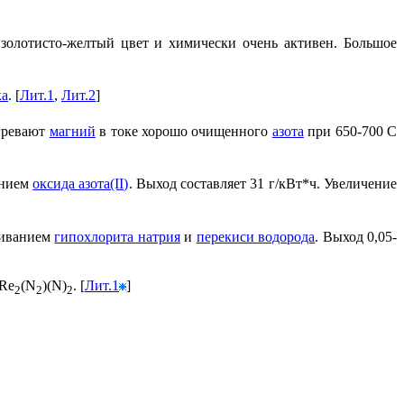
 золотисто-желтый цвет и химически очень активен. Большое
ка
. [
Лит.1
,
Лит.2
]
гревают
магний
в токе хорошо очищенного
азота
при 650-700 С
анием
оксида азота(II)
. Выход составляет 31 г/кВт*ч. Увеличение
шиванием
гипохлорита натрия
и
перекиси водорода
. Выход 0,05-
 Re
(N
)(N)
. [
Лит.1
]
2
2
2