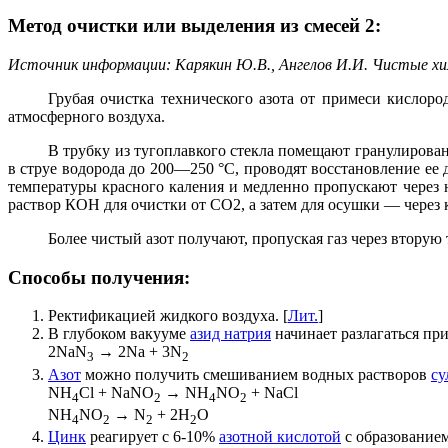
Метод очистки или выделения из смесей 2:
Источник информации: Карякин Ю.В., Ангелов И.И. Чистые хими
Грубая очистка технического азота от примеси кислор
атмосферного воздуха.
В трубку из тугоплавкого стекла помещают гранулирован
в струе водорода до 200—250 °С, проводят восстановление ее
температуры красного каления и медленно пропускают через 
раствор КОН для очистки от СО2, а затем для осушки — через 
Более чистый азот получают, пропуская газ через вторую
Способы получения:
Ректификацией жидкого воздуха. [
Лит.
]
В глубоком вакууме
азид натрия
начинает разлагаться пр
2NaN
→ 2Na + 3N
3
2
Азот
можно получить смешиванием водных растворов
су
NH
Cl + NaNO
→ NH
NO
+ NaCl
4
2
4
2
NH
NO
→ N
+ 2H
O
4
2
2
2
Цинк
реагирует с 6-10%
азотной кислотой
с образование