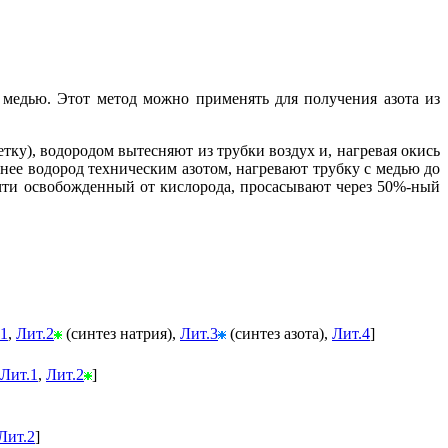
й медью. Этот метод можно применять для получения азота из
ку), водородом вытесняют из трубки воздух и, нагревая окись
нее водород техническим азотом, нагревают трубку с медью до
очти освобожденный от кислорода, просасывают через 50%-ный
.1
,
Лит.2
(синтез натрия),
Лит.3
(синтез азота),
Лит.4
]
Лит.1
,
Лит.2
]
Лит.2
]