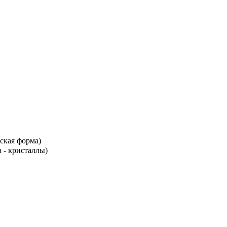
еская форма)
а - кристаллы)