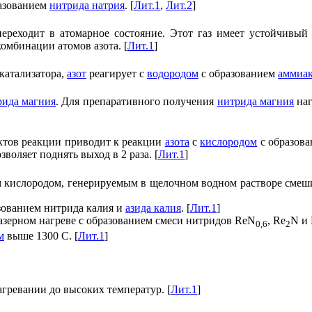
азованием
нитрида натрия
. [
Лит.1
,
Лит.2
]
ереходит в атомарное состояние. Этот газ имеет устойчивый
омбинации атомов азота. [
Лит.1
]
катализатора,
азот
реагирует с
водородом
с образованием
аммиа
рида магния
. Для препаративного получения
нитрида магния
на
ктов реакции приводит к реакции
азота
с
кислородом
с образов
воляет поднять выход в 2 раза. [
Лит.1
]
ым кислородом, генерируемым в щелочном водном растворе сме
азованием нитрида калия и
азида калия
. [
Лит.1
]
азерном нагреве с образованием смеси нитридов ReN
, Re
N и
0,6
2
м
выше 1300 С. [
Лит.1
]
гревании до высоких температур. [
Лит.1
]