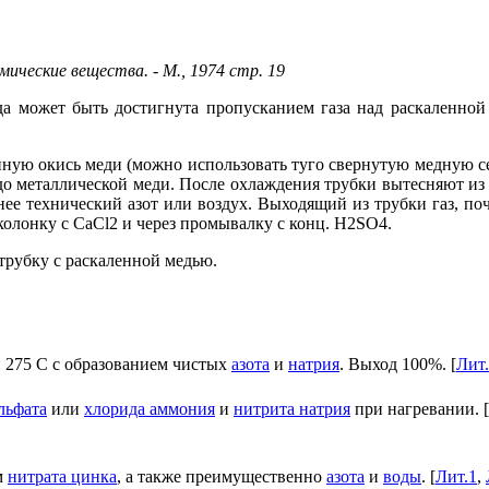
ческие вещества. - М., 1974 стр. 19
ода может быть достигнута пропусканием газа над раскаленно
ную окись меди (можно использовать туго свернутую медную сет
 до металлической меди. После охлаждения трубки вытесняют из 
нее технический азот или воздух. Выходящий из трубки газ, п
колонку с СаСl2 и через промывалку с конц. H2SO4.
 трубку с раскаленной медью.
и 275 С с образованием чистых
азота
и
натрия
. Выход 100%. [
Лит
льфата
или
хлорида аммония
и
нитрита натрия
при нагревании. [
м
нитрата цинка
, а также преимущественно
азота
и
воды
. [
Лит.1
,