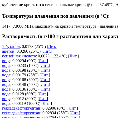
кубические крист. (α) в гексагональные крист. (β) = -237,49°C, 
Температуры плавления под давлением (в °C):
1417 (73000 МПа, максимум на кривой температура - давление)
Растворимость (в г/100 г растворителя или харак
1-бутанол
: 0,0173 (25°C) [
Лит.
]
ацетон
: 0,0266 (25°C) [
Лит.
]
бензойная кислота
: 0,0073 (122,4°C) [
Лит.
]
вода
: 0,00294 (0°C) [
Лит.
]
вода
: 0,00233 (10°C) [
Лит.
]
вода
: 0,00198 (20°C) [
Лит.
]
вода
: 0,00179 (25°C) [
Лит.
]
вода
: 0,00168 (30°C) [
Лит.
]
вода
: 0,00148 (40°C) [
Лит.
]
вода
: 0,00136 (50°C) [
Лит.
]
вода
: 0,0128 (60°C) [
Лит.
]
вода
: 0,0012 (80°C) [
Лит.
]
вода
: 0,00119 (100°C) [
Лит.
]
гексадекафторгептан
: 0,02906 (0°C) [
Лит.
]
гексадекафторгептан
: 0,02834 (25°C) [
Лит.
]
гексадекафторгептан
: 0,02754 (50°C) [
Лит.
]