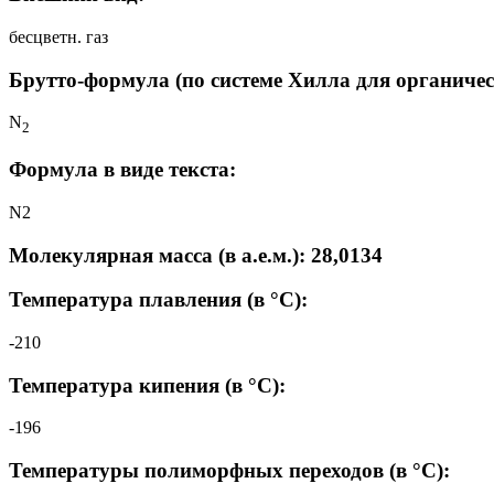
бесцветн. газ
Брутто-формула (по системе Хилла для органичес
N
2
Формула в виде текста:
N2
Молекулярная масса (в а.е.м.): 28,0134
Температура плавления (в °C):
-210
Температура кипения (в °C):
-196
Температуры полиморфных переходов (в °C):