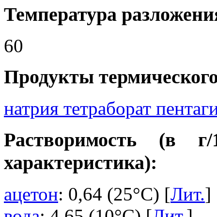
Температура разложения
60
Продукты термического
натрия тетраборат пентаг
Растворимость (в г
характеристика):
ацетон
: 0,64 (25°C) [
Лит.
]
вода
: 4,65 (10°C) [
Лит.
]