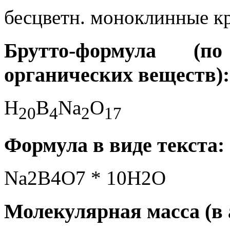
бесцветн. моноклинные к
Брутто-формула (
органических веществ):
H
B
Na
O
2
0
4
2
1
7
Формула в виде текста:
Na2B4O7 * 10H2O
Молекулярная масса (в а.