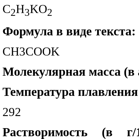
C
H
KO
2
3
2
Формула в виде текста:
CH3COOK
Молекулярная масса (в а.
Температура плавления 
292
Растворимость (в г