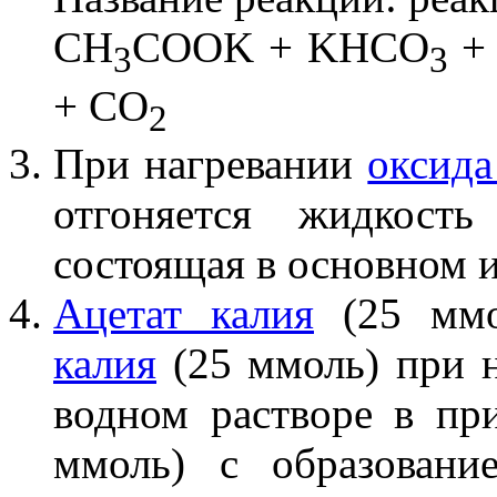
CH
COOK + KHCO
+
3
3
+ CO
2
При нагревании
оксида
отгоняется жидкость
состоящая в основном 
Ацетат калия
(25 ммо
калия
(25 ммоль) при н
водном растворе в пр
ммоль) с образован