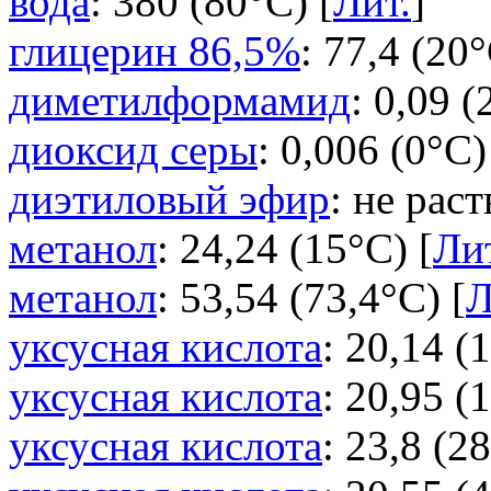
вода
: 380 (80°C) [
Лит.
]
глицерин 86,5%
: 77,4 (20°
диметилформамид
: 0,09 (
диоксид серы
: 0,006 (0°C)
диэтиловый эфир
: не рас
метанол
: 24,24 (15°C) [
Ли
метанол
: 53,54 (73,4°C) [
Л
уксусная кислота
: 20,14 (
уксусная кислота
: 20,95 (
уксусная кислота
: 23,8 (2