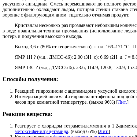
уксусного ангидрида. Смесь перемешивают до полного раство
дополнительно охлаждают льдом, потирая стенки стакана ст
воронке с фильтрующим дном, тщательно отжимая продукт.
Кристаллы несколько раз промывают небольшим количест
в воде правильная техника промывания (использование ледя
потерь и получения высокого выхода.
Выход 3,6 г (80% от теоретического), т. пл. 169–171 °С .
ЯМР 1Н ? (м.д., ДМСО-d6): 2.00 (3Н, с); 6.69 (2Н, д, J = 8.8 Г
ЯМР 13С ? (м.д., ДМСО-d6): 23.6; 114.9; 120.8; 130.9; 153.0
Способы получения:
Реакцией гидрохинона с ацетамидом в уксусной кислоте п
Изомеризацией оксима 4-гидроксиацетофенона под действ
часов при комнатной температуре. (выход 96%) [
Лит.
]
Реакции вещества:
Реагирует с хлоридом тетраметиламмония в 1,2-димето
метоксифенил)ацетамида
. (выход 65%) [
Лит.
]
Конденсируется с
формальдегидом
и
диметиламином
с об