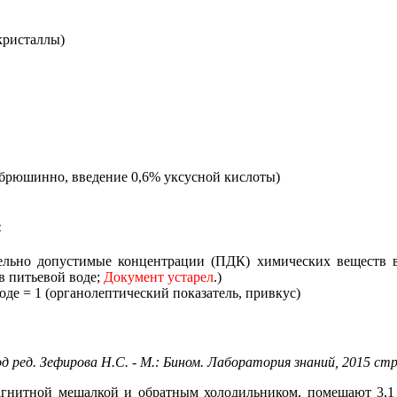
 кристаллы)
рибрюшинно, введение 0,6% уксусной кислоты)
:
ельно допустимые концентрации (ПДК) химических веществ в 
в питьевой воде;
Документ устарел
.)
оде = 1 (органолептический показатель, привкус)
 ред. Зефирова Н.С. - М.: Бином. Лаборатория знаний, 2015 стр
агнитной мешалкой и обратным холодильником, помещают 3,1 