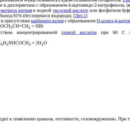
е в дихлорметане с образованием 4-ацетамидо-2-нитрофенола. (
м
нитрита натрия
в водной
уксусной кислоте
или фосфатном буфе
ыход 81% (без перекиси водорода). [
Лит.1
]
в присутствии
карбоната калия
с образованием
O-аллил-4-ацет
OCH
CH=CH
+ HBr
4
2
2
ствии концентрированной
серной кислоты
при 60 С в т
C
H
NHCOCH
+ 2H
O
6
2
3
2
одит к появлению цианоза, потливости, головокружению. При т