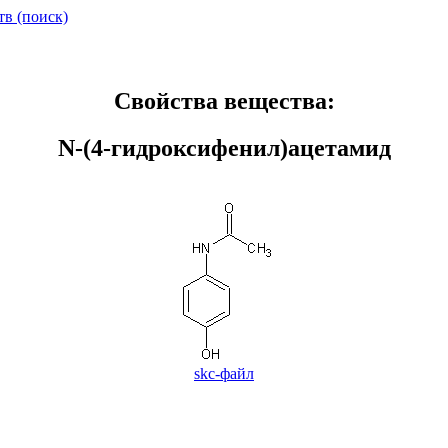
тв (поиск)
Свойства вещества:
N-(4-гидроксифенил)ацетамид
skc-файл