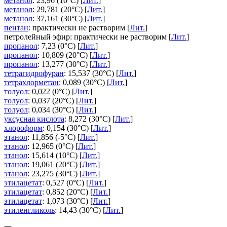
метанол
: 23,96 (10°C) [
Лит.
]
метанол
: 29,781 (20°C) [
Лит.
]
метанол
: 37,161 (30°C) [
Лит.
]
пентан
: практически не растворим [
Лит.
]
петролейный эфир: практически не растворим [
Лит.
]
пропанол
: 7,23 (0°C) [
Лит.
]
пропанол
: 10,809 (20°C) [
Лит.
]
пропанол
: 13,277 (30°C) [
Лит.
]
тетрагидрофуран
: 15,537 (30°C) [
Лит.
]
тетрахлорметан
: 0,089 (30°C) [
Лит.
]
толуол
: 0,022 (0°C) [
Лит.
]
толуол
: 0,037 (20°C) [
Лит.
]
толуол
: 0,034 (30°C) [
Лит.
]
уксусная кислота
: 8,272 (30°C) [
Лит.
]
хлороформ
: 0,154 (30°C) [
Лит.
]
этанол
: 11,856 (-5°C) [
Лит.
]
этанол
: 12,965 (0°C) [
Лит.
]
этанол
: 15,614 (10°C) [
Лит.
]
этанол
: 19,061 (20°C) [
Лит.
]
этанол
: 23,275 (30°C) [
Лит.
]
этилацетат
: 0,527 (0°C) [
Лит.
]
этилацетат
: 0,852 (20°C) [
Лит.
]
этилацетат
: 1,073 (30°C) [
Лит.
]
этиленгликоль
: 14,43 (30°C) [
Лит.
]