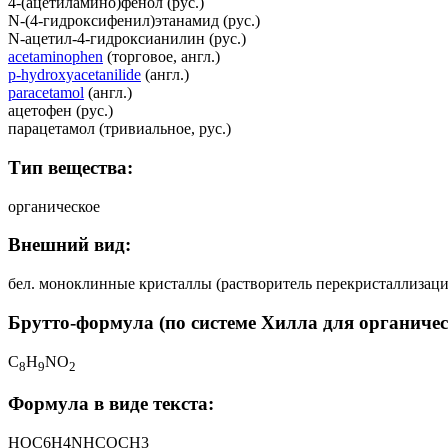
4-(ацетиламино)фенол (рус.)
N-(4-гидроксифенил)этанамид (рус.)
N-ацетил-4-гидроксианилин (рус.)
acetaminophen
(торговое, англ.)
p-hydroxyacetanilide
(англ.)
paracetamol
(англ.)
ацетофен (рус.)
парацетамол (тривиальное, рус.)
Тип вещества:
органическое
Внешний вид:
бел. моноклинные кристаллы (растворитель перекристаллизации
Брутто-формула (по системе Хилла для органичес
C
H
NO
8
9
2
Формула в виде текста:
HOC6H4NHCOCH3