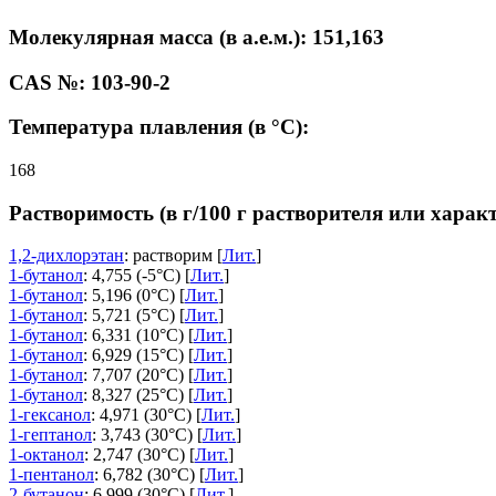
Молекулярная масса (в а.е.м.): 151,163
CAS №: 103-90-2
Температура плавления (в °C):
168
Растворимость (в г/100 г растворителя или харак
1,2-дихлорэтан
: растворим [
Лит.
]
1-бутанол
: 4,755 (-5°C) [
Лит.
]
1-бутанол
: 5,196 (0°C) [
Лит.
]
1-бутанол
: 5,721 (5°C) [
Лит.
]
1-бутанол
: 6,331 (10°C) [
Лит.
]
1-бутанол
: 6,929 (15°C) [
Лит.
]
1-бутанол
: 7,707 (20°C) [
Лит.
]
1-бутанол
: 8,327 (25°C) [
Лит.
]
1-гексанол
: 4,971 (30°C) [
Лит.
]
1-гептанол
: 3,743 (30°C) [
Лит.
]
1-октанол
: 2,747 (30°C) [
Лит.
]
1-пентанол
: 6,782 (30°C) [
Лит.
]
2-бутанон
: 6,999 (30°C) [
Лит.
]