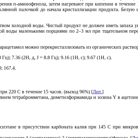
рения п-аминофенола, затем нагревают при кипении в течение 
еклянной палочкой до начала кристаллизации продукта. Белую
вом холодной воды. Чистый продукт не должен иметь запаха у
ной воды маленькими порциями по 2–3 мл при тщательном пер
 Парацетамол можно перекристаллизовать из органических раствори
ц); 7.36 (2Н, д, J = 8.8 Гц); 9.16 (1Н, с); 9.67 (1Н, с).
; 167.4.
ри 220 С в течение 15 часов. (выход 96%) [
Лит.
]
ием тетрабромметана, диметилформамида и эозина Y в ацетонит
ксиэтане в присутствии карбоната калия при 145 С при микр
разованием 4-(ацетиламино)-2-(диметиламинометил)фенола. [
Ли