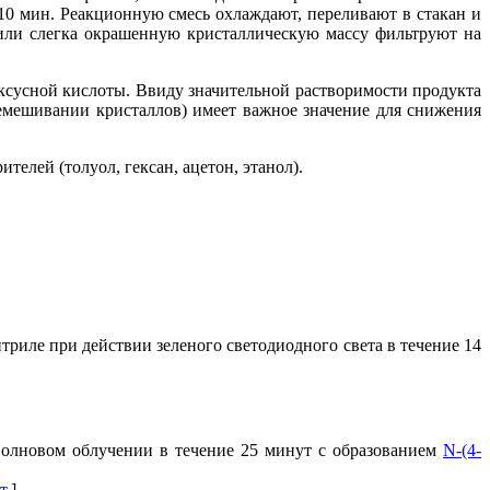
10 мин. Реакционную смесь охлаждают, переливают в стакан и
 или слегка окрашенную кристаллическую массу фильтруют на
ксусной кислоты. Ввиду значительной растворимости продукта
емешивании кристаллов) имеет важное значение для снижения
телей (толуол, гексан, ацетон, этанол).
риле при действии зеленого светодиодного света в течение 14
оволновом облучении в течение 25 минут с образованием
N-(4-
т.
]