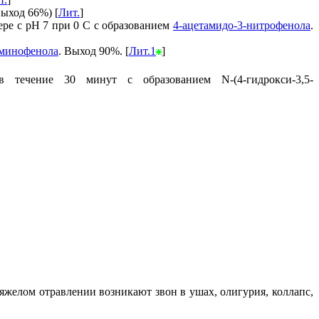
выход 66%) [
Лит.
]
ре с рН 7 при 0 С с образованием
4-ацетамидо-3-нитрофенола
.
аминофенола
. Выход 90%. [
Лит.1
]
ечение 30 минут с образованием N-(4-гидрокси-3,5-
яжелом отравлении возникают звон в ушах, олигурия, коллапс,