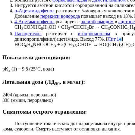
Нитруется азотной кислотой сорбированной на силикагел
п-Ацетамидофенол
реагирует с 5-молярным количество
Добавление
перекиси водорода
повышает выход на 13%. В
4-Ацетаминофенол
реагирует с
аллилбромидом
в
ацетоне
CH
CONHC
H
OH + CH
=CHCH
Br → CH
CONHC
H
3
6
4
2
2
3
6
Парацетамол
реагирует с
изопропанолом
в присут
диизопропилфенил)ацетамида. Выход 77%. [
Лит.1
]
HOC
H
NHCOCH
+ 2(CH
)
CHOH → HO((CH
)
CH)
6
4
3
3
2
3
2
2
Показатели диссоциации:
pK
(1) = 9,5 (25°C, вода)
a
Летальная доза (ЛД
, в мг/кг):
50
2404 (крысы, перорально)
338 (мыши, перорально)
Симптомы острого отравления:
Поступление токсических доз парацетамола внутрь прив
кома, судороги. Смерть наступает от остановки дыхания.