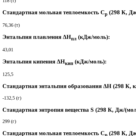
118 (т)
Стандартная мольная теплоемкость C
(298 К, Дж
p
76,36 (т)
Энтальпия плавления ΔH
(кДж/моль):
пл
43,01
Энтальпия кипения ΔH
(кДж/моль):
кип
125,5
Стандартная энтальпия образования ΔH (298 К, 
-132,5 (г)
Стандартная энтропия вещества S (298 К, Дж/(мол
299 (г)
Стандартная мольная теплоемкость C
(298 К, Дж
p