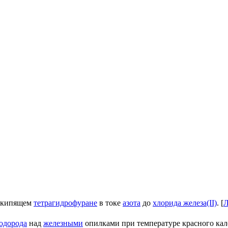
 кипящем
тетрагидрофуране
в токе
азота
до
хлорида железа(II)
. [
Л
одорода
над
железными
опилками при температуре красного кале