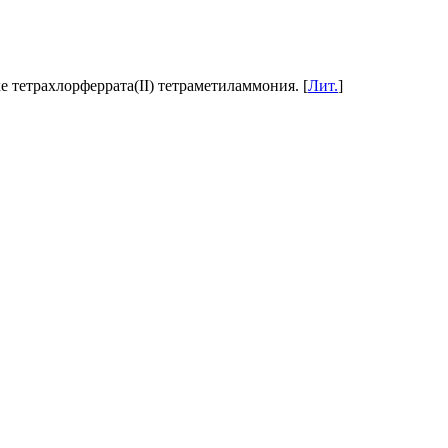
 тетрахлорферрата(II) тетраметиламмония. [
Лит.
]