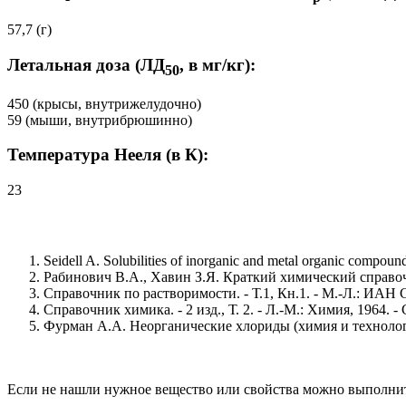
57,7 (г)
Летальная доза (ЛД
, в мг/кг):
50
450 (крысы, внутрижелудочно)
59 (мыши, внутрибрюшинно)
Температура Нееля (в К):
23
Seidell A. Solubilities of inorganic and metal organic compou
Рабинович В.А., Хавин З.Я. Краткий химический справочни
Справочник по растворимости. - Т.1, Кн.1. - М.-Л.: ИАН С
Справочник химика. - 2 изд., Т. 2. - Л.-М.: Химия, 1964. - 
Фурман А.А. Неорганические хлориды (химия и технология
Если не нашли нужное вещество или свойства можно выполни