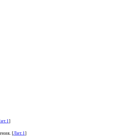
ит.1
]
ния. [
Лит.1
]