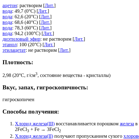
ацетон
: растворим [
Лит.
]
вода
: 49,7 (0°C) [
Лит.
]
вода
: 62,6 (20°C) [
Лит.
]
вода
: 68,6 (40°C) [
Лит.
]
вода
: 78,3 (60°C) [
Лит.
]
вода
: 94,2 (100°C) [
Лит.
]
диэтиловый эфир
: не растворим [
Лит.
]
этанол
: 100 (20°C) [
Лит.
]
этилацетат
: не растворим [
Лит.
]
Плотность:
3
2,98 (20°C, г/см
, состояние вещества - кристаллы)
Вкус, запах, гигроскопичность:
гигроскопичен
Способы получения:
Хлорид железа(III)
восстанавливается порошком
железа
в
2FeCl
+ Fe → 3FeCl
3
2
Хлорид железа(II)
получают пропусканием сухого
хлоров