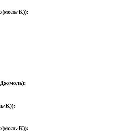
/(моль·K)):
кДж/моль):
ь·K)):
/(моль·K)):