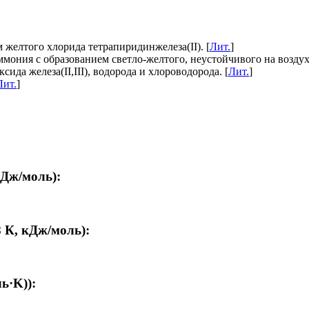
 желтого хлорида тетрапиридинжелеза(II). [
Лит.
]
мония с образованием светло-желтого, неустойчивого на воздухе
ида железа(II,III), водорода и хлороводорода. [
Лит.
]
Лит.
]
кДж/моль):
 К, кДж/моль):
ь·K)):