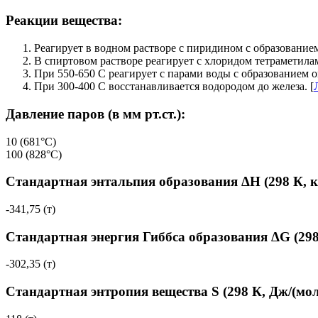
Реакции вещества:
Реагирует в водном растворе с пиридином с образованием
В спиртовом растворе реагирует с хлоридом тетраметилам
При 550-650 С реагирует с парами воды с образованием окс
При 300-400 С восстанавливается водородом до железа. [
Давление паров (в мм рт.ст.):
10 (681°C)
100 (828°C)
Стандартная энтальпия образования ΔH (298 К, 
-341,75 (т)
Стандартная энергия Гиббса образования ΔG (298
-302,35 (т)
Стандартная энтропия вещества S (298 К, Дж/(мол