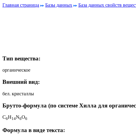
Главная страница
Базы данных
База данных свойств вещес
Тип вещества:
органическое
Внешний вид:
бел. кристаллы
Брутто-формула (по системе Хилла для органичес
C
H
N
O
6
1
4
6
6
Формула в виде текста: