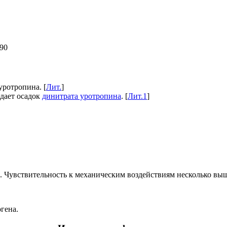
190
уротропина. [
Лит.
]
дает осадок
динитрата уротропина
. [
Лит.1
]
. Чувствительность к механическим воздействиям несколько выше
гена.