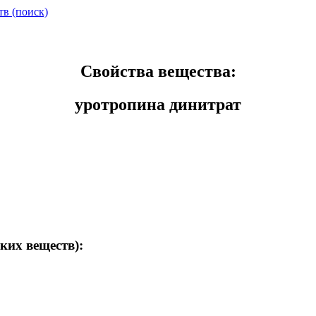
тв (поиск)
Свойства вещества:
уротропина динитрат
ких веществ):