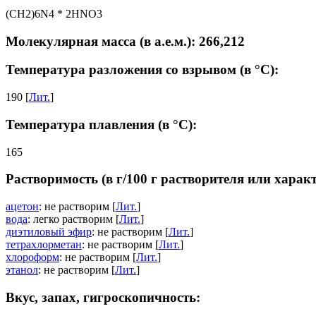
(CH2)6N4 * 2HNO3
Молекулярная масса (в а.е.м.): 266,212
Температура разложения со взрывом (в °C):
190 [
Лит.
]
Температура плавления (в °C):
165
Растворимость (в г/100 г растворителя или харак
ацетон
: не растворим [
Лит.
]
вода
: легко растворим [
Лит.
]
диэтиловый эфир
: не растворим [
Лит.
]
тетрахлорметан
: не растворим [
Лит.
]
хлороформ
: не растворим [
Лит.
]
этанол
: не растворим [
Лит.
]
Вкус, запах, гигроскопичность: