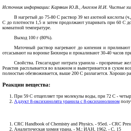
Источник информации: Карякин Ю.В., Ангелов И.И. Чистые хим
В нагретый до 75-80 С раствор 39 мл азотной кислоты (ч.д
С до плотности 1,5 и затем продолжают упаривать при 60 С 
комнатной температуре.
Выход 100 г (80%).
Маточный раствор нагревают до кипения и приливают
отсасывают на воронке Бюхнера и прокаливают 30-40 часов при 
Свойства. Гексагидрат нитрата уранила - прозрачные ж
Реактив расплывается во влажном и выветривается в сухом возд
полностью обезвоживается, выше 200 С разлагается. Хорошо рас
Реакции вещества:
При 59 С отщепляет три молекулы воды, при 72 С - четыре,
Аддукт 8-оксихинолята уранила с 8-оксихинолином
полу
CRC Handbook of Chemistry and Physics. - 95ed. - CRC Press
Аналитическая химия урана. - М.: ИАН, 1962. - С. 15