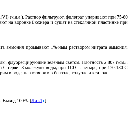
а(VI) (ч.д.а.). Раствор фильтруют, фильтрат упаривают при 75-80
ают на воронке Бюхнера и сушат на стеклянной пластинке при
ата аммония промывают 1%-ным раствором нитрата аммония,
ллы, флуоресцирующие зеленым светом. Плотность 2,807 г/см3.
5 С теряет 3 молекулы воды, при 110 С - четыре, при 170-180 С
им в воде, нерастворим в бензоле, толуоле и ксилоле.
м
. Выход 100%. [
Лит.1
]