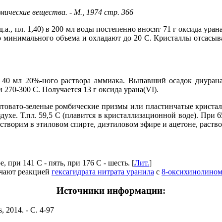
ические вещества. - М., 1974 стр. 366
.а., пл. 1,40) в 200 мл воды постепенно вносят 71 г оксида уран
до минимального объема и охладают до 20 С. Кристаллы отсасыв
 40 мл 20%-ного раствора аммиака. Выпавший осадок диуран
270-300 С. Получается 13 г оксида урана(VI).
елтовато-зеленые ромбические призмы или пластинчатые криста
ухе. Т.пл. 59,5 С (плавится в кристаллизационной воде). При 6
творим в этиловом спирте, диэтиловом эфире и ацетоне, раствор
 при 141 С - пять, при 176 С - шесть. [
Лит.
]
чают реакцией
гексагидрата нитрата уранила
с
8-оксихинолино
Источники информации:
, 2014. - С. 4-97