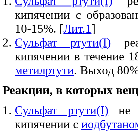
Сульфат ртути(I)
ре
кипячении с образова
10-15%. [
Лит.1
]
Сульфат ртути(I)
реа
кипячении в течение 1
метилртути
. Выход 80%
Реакции, в которых вещ
Сульфат ртути(I)
не д
кипячении с
иодбутано