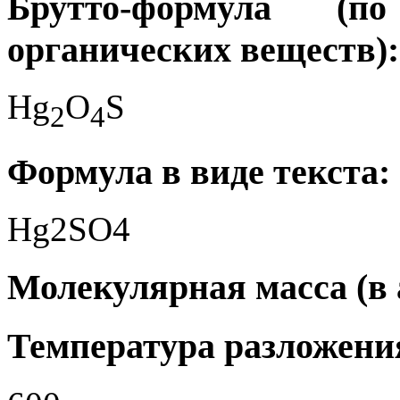
Брутто-формула (
органических веществ):
Hg
O
S
2
4
Формула в виде текста:
Hg2SO4
Молекулярная масса (в а.
Температура разложения