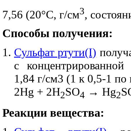
3
7,56 (20°C, г/см
, состоян
Способы получения:
Сульфат ртути(I)
получа
с концентрированно
1,84 г/см3 (1 к 0,5-1 по 
2Hg + 2H
SO
→ Hg
S
2
4
2
Реакции вещества: