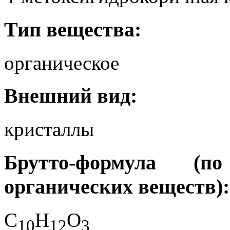
Тип вещества:
органическое
Внешний вид:
кристаллы
Брутто-формула (
органических веществ):
C
H
O
1
0
1
2
3