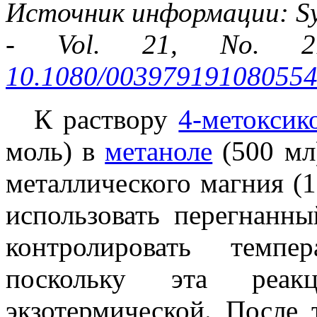
Источник информации: Syn
- Vol. 21, No. 21
10.1080/00397919108055
К раствору
4-метоксик
моль) в
метаноле
(500 мл
металлического магния (1
использовать перегнанн
контролировать темпе
поскольку эта реакц
экзотермической. После 