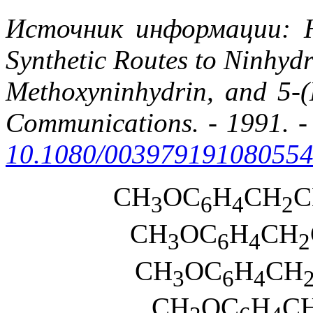
Источник информации: Hef
Synthetic Routes to Ninhydr
Methoxyninhydrin, and 5-(M
Communications. - 1991. - 
10.1080/00397919108055
CH
OC
H
CH
C
3
6
4
2
CH
OC
H
CH
3
6
4
2
CH
OC
H
CH
3
6
4
CH
OC
H
C