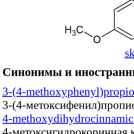
s
Синонимы и иностранн
3-(4-methoxyphenyl)propio
3-(4-метоксифенил)пропио
4-methoxydihydrocinnamic
4-метоксигидрокоричная к