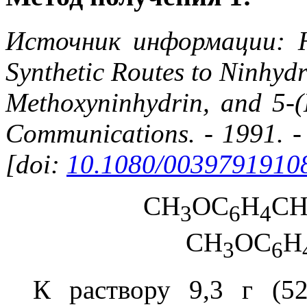
Источник информации: Hef
Synthetic Routes to Ninhydr
Methoxyninhydrin, and 5-(M
Communications. - 1991. -
[doi:
10.1080/0039791910
CH
OC
H
CH
3
6
4
CH
OC
H
3
6
К раствору 9,3 г (5