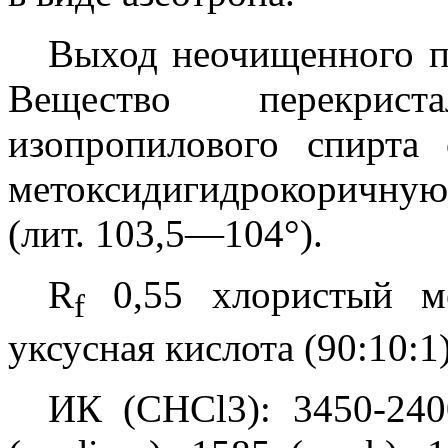
Выход неочищенного пр
Вещество перекрис
изопропилового спирта
метоксидигидрокоричную
(лит. 103,5—104°).
R
0,55 хлористый ме
f
уксусная кислота (90:10:1)
ИК (CHCl3): 3450-2400