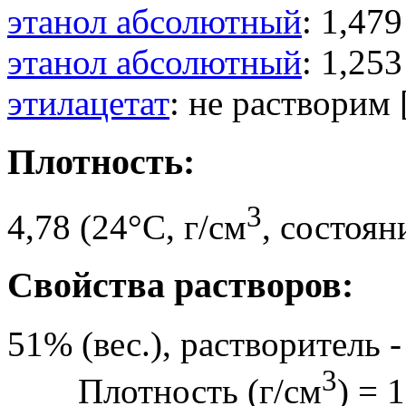
этанол абсолютный
: 1,479
этанол абсолютный
: 1,253
этилацетат
: не растворим 
Плотность:
3
4,78 (24°C, г/см
, состоян
Свойства растворов:
51% (вес.), растворитель -
3
Плотность (г/см
) = 