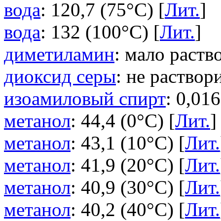
вода
: 120,7 (75°C) [
Лит.
]
вода
: 132 (100°C) [
Лит.
]
диметиламин
: мало раств
диоксид серы
: не раствор
изоамиловый спирт
: 0,016
метанол
: 44,4 (0°C) [
Лит.
]
метанол
: 43,1 (10°C) [
Лит.
метанол
: 41,9 (20°C) [
Лит.
метанол
: 40,9 (30°C) [
Лит.
метанол
: 40,2 (40°C) [
Лит.