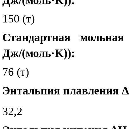
Дж/(моль·K)):
150 (т)
Стандартная мольная
Дж/(моль·K)):
76 (т)
Энтальпия плавления 
32,2