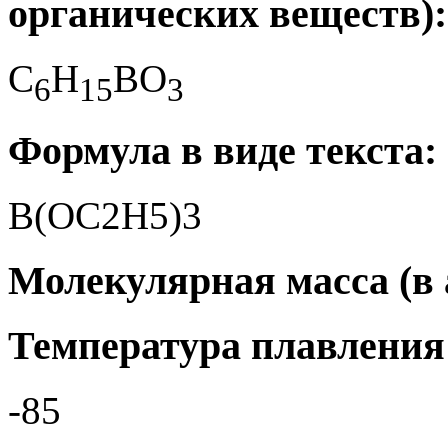
органических веществ):
C
H
BO
6
1
5
3
Формула в виде текста:
B(OC2H5)3
Молекулярная масса (в а
Температура плавления 
-85