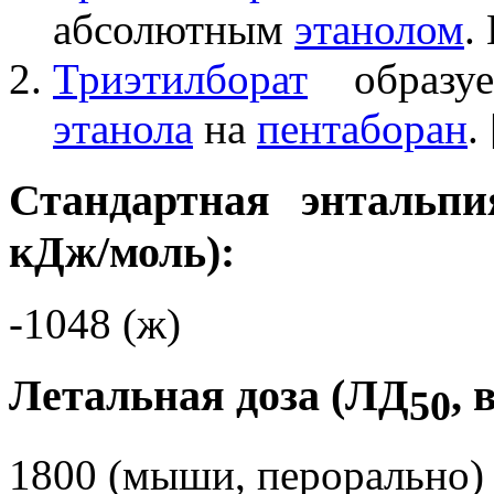
абсолютным
этанолом
.
Триэтилборат
образуе
этанола
на
пентаборан
. 
Стандартная энтальпи
кДж/моль):
-1048 (ж)
Летальная доза (ЛД
, 
50
1800 (мыши, перорально)