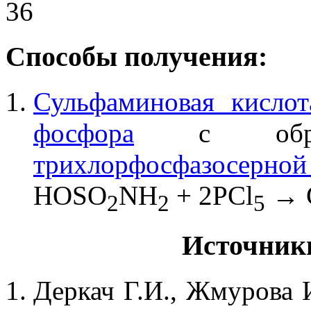
36
Способы получения:
Сульфаминовая кислот
фосфора
с обра
трихлорфосфазосерной
HOSO
NH
+ 2PCl
→ 
2
2
5
Источник
Деркач Г.И., Жмурова 