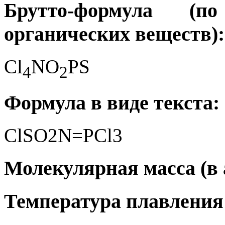
Брутто-формула (
органических веществ):
Cl
NO
PS
4
2
Формула в виде текста:
ClSO2N=PCl3
Молекулярная масса (в а
Температура плавления 