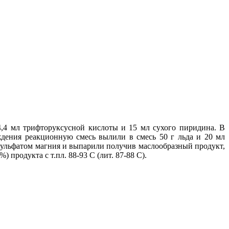
4,4 мл трифторуксусной кислоты и 15 мл сухого пиридина. В
ждения реакционную смесь вылили в смесь 50 г льда и 20 мл
сульфатом магния и выпарили получив маслообразный продукт,
 продукта с т.пл. 88-93 С (лит. 87-88 С).