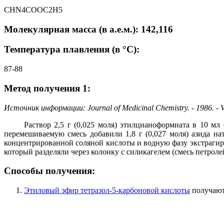
CHN4COOC2H5
Молекулярная масса (в а.е.м.): 142,116
Температура плавления (в °C):
87-88
Метод получения 1:
Источник информации: Journal of Medicinal Chemistry. - 1986. - Vo
Раствор 2,5 г (0,025 моля) этилцианоформиата в 10 м
перемешиваемую смесь добавили 1,8 г (0,027 моля) азида н
концентрированной соляной кислоты и водную фазу экстрагир
который разделяли через колонку с силикагелем (смесь петролейн
Способы получения:
Этиловый эфир тетразол-5-карбоновой кислоты
получают