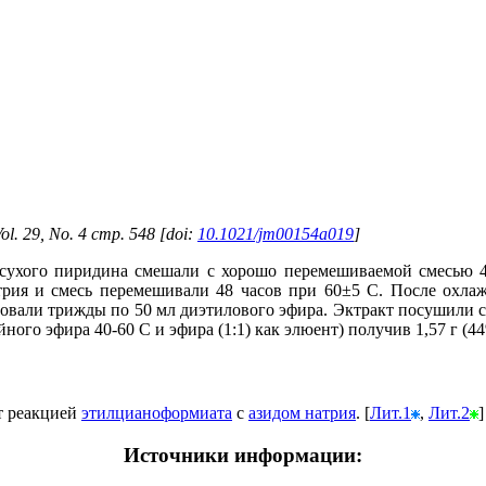
l. 29, No. 4 стр. 548 [doi:
10.1021/jm00154a019
]
л сухого пиридина смешали с хорошо перемешиваемой смесью 
атрия и смесь перемешивали 48 часов при 60±5 С. После охла
овали трижды по 50 мл диэтилового эфира. Эктракт посушили 
ого эфира 40-60 С и эфира (1:1) как элюент) получив 1,57 г (44%)
 реакцией
этилцианоформиата
с
азидом натрия
. [
Лит.1
,
Лит.2
]
Источники информации: