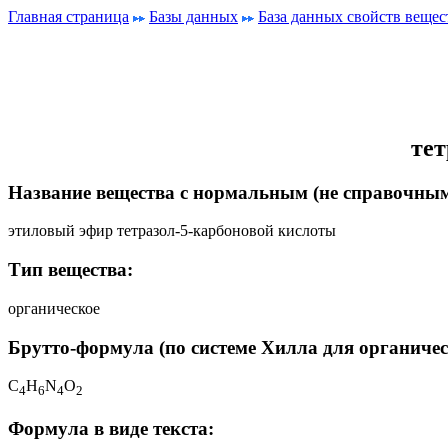
Главная страница
Базы данных
База данных свойств вещес
тет
Название вещества с нормальным (не справочным
этиловый эфир тетразол-5-карбоновой кислоты
Тип вещества:
органическое
Брутто-формула (по системе Хилла для органичес
C
H
N
O
4
6
4
2
Формула в виде текста: