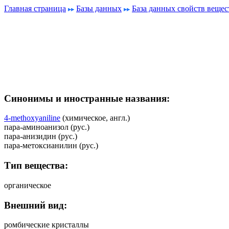
Главная страница
Базы данных
База данных свойств вещес
Синонимы и иностранные названия:
4-methoxyaniline
(химическое, англ.)
пара-аминоанизол (рус.)
пара-анизидин (рус.)
пара-метоксианилин (рус.)
Тип вещества:
органическое
Внешний вид:
ромбические кристаллы