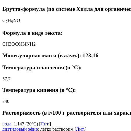
Брутто-формула (по системе Хилла для органичес
C
H
NO
7
9
Формула в виде текста:
CH3OC6H4NH2
Молекулярная масса (в а.е.м.): 123,16
Температура плавления (в °C):
57,7
Температура кипения (в °C):
240
Растворимость (в г/100 г растворителя или харак
вода
: 1,147 (20°C) [
Лит.
]
диэтиловый эфир
: легко растворим [
Лит.
]