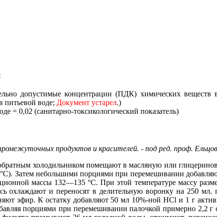
:
ельно допустимые концентрации (ПДК) химических веществ в 
в питьевой воде;
Документ устарел
.)
оде = 0,02 (санитарно-токсикологический показатель)
межуточных продуктов и красителей. - под ред. проф. Ельцова А
 обратным холодильником помещают в масляную или глицеринову
 °С). Затем небольшими порциями при перемешивании добавляют 
ционной массы 132—135 °С. При этой температуре массу разме
сь охлаждают и переносят в делительную воронку на 250 мл. 
яют эфир. К остатку добавляют 50 мл 10%-ной НСl и 1 г актив
добавляя порциями при перемешивании палочкой примерно 2,2 г