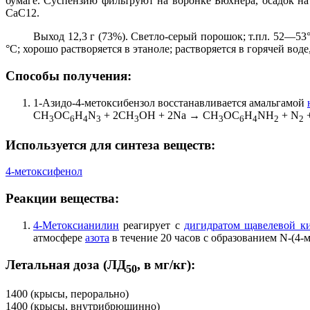
бумаге. Суспензию фильтруют на воронке Бюхнера, осадок н
СаС12.
Выход 12,3 г (73%). Светло-серый порошок; т.пл. 52—53°С
°С; хорошо растворяется в этаноле; растворяется в горячей воде
Способы получения:
1-Азидо-4-метоксибензол восстанавливается амальгамой
CH
OC
H
N
+ 2CH
OH + 2Na → CH
OC
H
NH
+ N
3
6
4
3
3
3
6
4
2
2
Используется для синтеза веществ:
4-метоксифенол
Реакции вещества:
4-Метоксианилин
реагирует с
дигидратом щавелевой к
атмосфере
азота
в течение 20 часов с образованием N-(4
Летальная доза (ЛД
, в мг/кг):
50
1400 (крысы, перорально)
1400 (крысы, внутрибрюшинно)