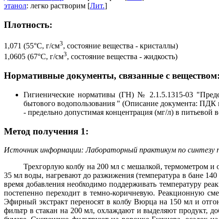
этанол
: легко растворим [
Лит.
]
Плотность:
3
1,071 (55°C, г/см
, состояние вещества - кристаллы)
3
1,0605 (67°C, г/см
, состояние вещества - жидкость)
Нормативные документы, связанные с веществом
Гигиенические нормативы (ГН) № 2.1.5.1315-03 "Пред
бытового водопользования " (Описание документа: ПДК 
- предельно допустимая концентрация (мг/л) в питьевой в
Метод получения 1:
Источник информации: Лабораторный практикум по синтезу про
Трехгорлую колбу на 200 мл с мешалкой, термометром и
35 мл воды, нагревают до разжижения (температура в бане 140
время добавления необходимо поддерживать температуру реак
постепенно переходит в темно-коричневую. Реакционную сме
Эфирный экстракт переносят в колбу Вюрца на 150 мл и отгон
фильтр в стакан на 200 мл, охлаждают и выделяют продукт, 