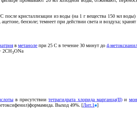
а фильтре промывают 26 мл холодной воды, отжимают, перенося
 после кристаллизации из воды (на 1 г вещества 150 мл воды) вы
, ацетоне, бензоле; темнеет при действии света и воздуха; хранят
натрия
в
метаноле
при 25 С в течение 30 минут до
4-метоксиани
+ 2CH
ONa
3
ислоты
в присутствии
тетрагидрата хлорида марганца(II)
и
мон
-метоксифенил)формамида. Выход 49%. [
Лит.1
]