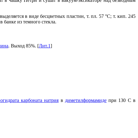
т в чашку Петри и сушат в вакуум-эксикаторе над безводным
деляется в виде бесцветных пластин, т. пл. 57 °С; т. кип. 245
 в банке из темного стекла.
лина
. Выход 85%. [
Лит.1
]
огидрата карбоната натрия
в
диметилформамиде
при 130 С в