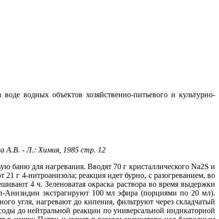
воде водных объектов хозяйственно-питьевого и культурно-
.В. - Л.: Химия, 1985 стр. 12
ю баню для нагревания. Вводят 70 г кристаллического Na2S и
21 г 4-нитроанизола; реакция идет бурно, с разогреванием, во
шивают 4 ч. Зеленоватая окраска раствора во время выдержки
п-Анизидин экстрагируют 100 мл эфира (порциями по 20 мл).
ного угля, нагревают до кипения, фильтруют через складчатый
 соды до нейтральной реакции по универсальной индикаторной