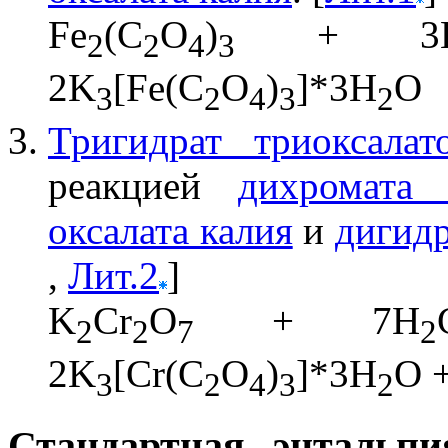
Fe
(C
O
)
+ 3
2
2
4
3
2K
[Fe(C
O
)
]*3H
O
3
2
4
3
2
Тригидрат триоксалато
реакцией
дихромата 
оксалата калия
и
дигидр
,
Лит.2
]
K
Cr
O
+ 7H
2
2
7
2
2K
[Cr(C
O
)
]*3H
O 
3
2
4
3
2
Стандартная энтальпи