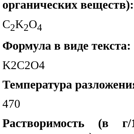
органических веществ):
C
K
O
2
2
4
Формула в виде текста:
K2C2O4
Температура разложения
470
Растворимость (в г