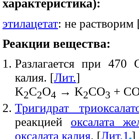
характеристика):
этилацетат
: не растворим 
Реакции вещества:
Разлагается при 470 
калия. [
Лит.
]
K
C
O
→ K
CO
+ C
2
2
4
2
3
Тригидрат триоксалато
реакцией
оксалата жел
оксалата калия
. [
Лит.1
]