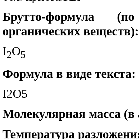
Брутто-формула (
органических веществ):
I
O
2
5
Формула в виде текста:
I2O5
Молекулярная масса (в а.
Температура разложения