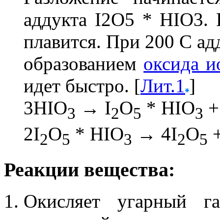
аддукта I2O5 * HIO3.
плавится. При 200 С а
образованием
оксида и
идет быстро. [
Лит.1
]
3HIO
→ I
O
* HIO
+
3
2
5
3
2I
O
* HIO
→ 4I
O
+
2
5
3
2
5
Реакции вещества:
Окисляет угарный га