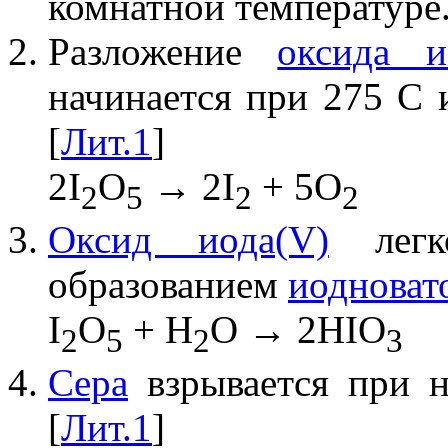
комнатной температуре.
Разложение
оксида и
начинается при 275 С 
[
Лит.1
]
2I
O
→ 2I
+ 5O
2
5
2
2
Оксид иода(V)
легк
образованием
иодноват
I
O
+ H
O → 2HIO
2
5
2
3
Сера
взрывается при 
[
Лит.1
]