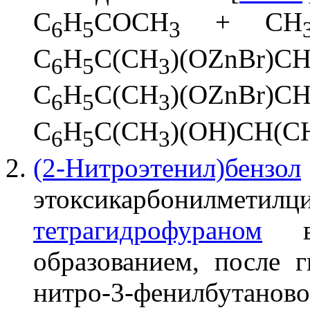
C
H
COCH
+ CH
6
5
3
C
H
C(CH
)(OZnBr)C
6
5
3
C
H
C(CH
)(OZnBr)C
6
5
3
C
H
C(CH
)(OH)CH(C
6
5
3
(2-Нитроэтенил)бензол
этоксикарбонилмет
тетрагидрофураном
в 
образованием, после г
нитро-3-фенилбутаново