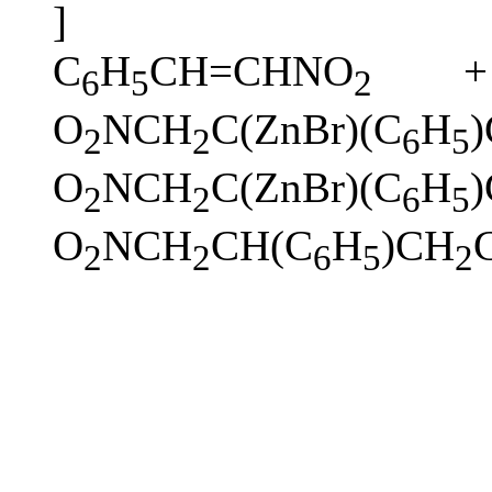
]
C
H
CH=CHNO
+ 
6
5
2
O
NCH
C(ZnBr)(C
H
2
2
6
5
O
NCH
C(ZnBr)(C
H
2
2
6
5
O
NCH
CH(C
H
)CH
2
2
6
5
2