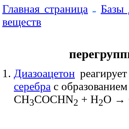
Главная страница
Базы
веществ
перегрупп
Диазоацетон
реагируе
серебра
с образование
CH
COCHN
+ H
O →
3
2
2