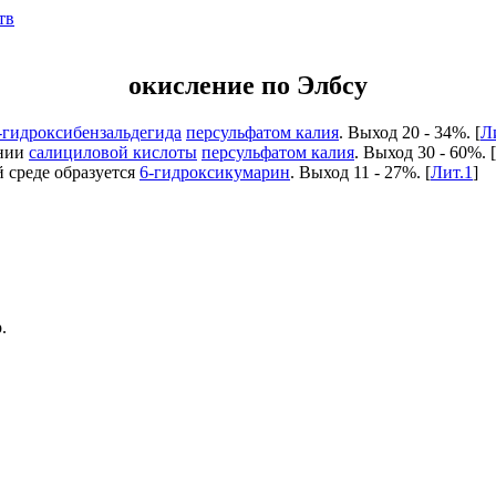
тв
окисление по Элбсу
-гидроксибензальдегида
персульфатом калия
. Выход 20 - 34%. [
Л
ении
салициловой кислоты
персульфатом калия
. Выход 30 - 60%. [
 среде образуется
6-гидроксикумарин
. Выход 11 - 27%. [
Лит.1
]
.