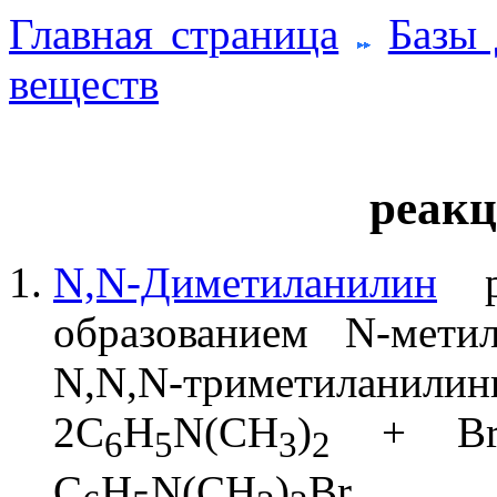
Главная страница
Базы
веществ
реакц
N,N-Диметиланилин
р
образованием N-мети
N,N,N-триметиланилини
2C
H
N(CH
)
+ Br
6
5
3
2
C
H
N(CH
)
Br