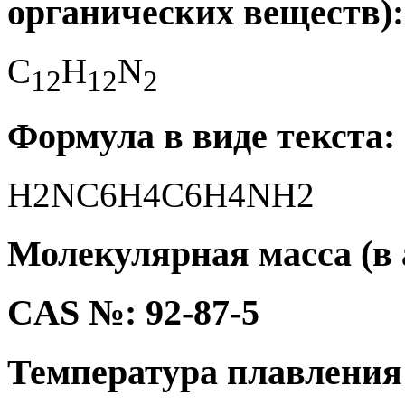
органических веществ):
C
H
N
1
2
1
2
2
Формула в виде текста:
H2NC6H4C6H4NH2
Молекулярная масса (в а
CAS №: 92-87-5
Температура плавления 