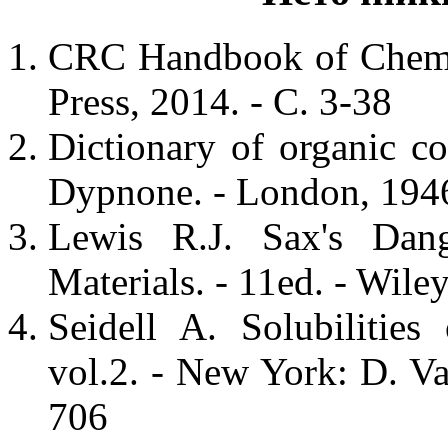
CRC Handbook of Chemis
Press, 2014. - С. 3-38
Dictionary of organic co
Dypnone. - London, 1946
Lewis R.J. Sax's Dange
Materials. - 11ed. - Wile
Seidell A. Solubilitie
vol.2. - New York: D. V
706