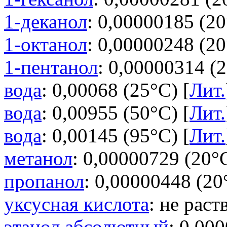
1-деканол
: 0,00000185 (20
1-октанол
: 0,00000248 (20
1-пентанол
: 0,00000314 (2
вода
: 0,00068 (25°C) [
Лит.
вода
: 0,00955 (50°C) [
Лит.
вода
: 0,00145 (95°C) [
Лит.
метанол
: 0,00000729 (20°C
пропанол
: 0,00000448 (20
уксусная кислота
: не раст
этанол абсолютный
: 0,000