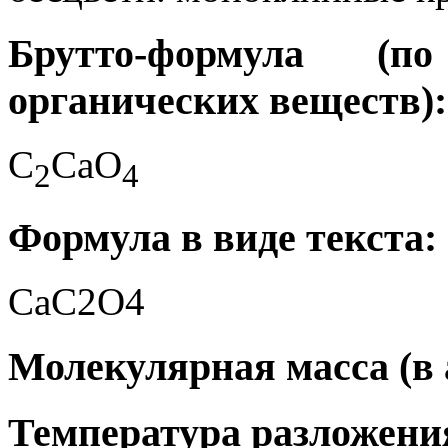
Брутто-формула (
органических веществ):
C
CaO
2
4
Формула в виде текста:
CaC2O4
Молекулярная масса (в а
Температура разложения