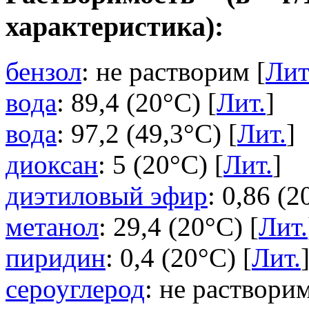
характеристика):
бензол
: не растворим [
Лит
вода
: 89,4 (20°C) [
Лит.
]
вода
: 97,2 (49,3°C) [
Лит.
]
диоксан
: 5 (20°C) [
Лит.
]
диэтиловый эфир
: 0,86 (2
метанол
: 29,4 (20°C) [
Лит.
пиридин
: 0,4 (20°C) [
Лит.
сероуглерод
: не растворим