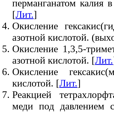
перманганатом калия в
[
Лит.
]
Окисление гексакис(г
азотной кислотой. (вых
Окисление 1,3,5-тримет
азотной кислотой. [
Лит.
Окисление гексакис(м
кислотой. [
Лит.
]
Реакцией тетрахлорф
меди под давлением 