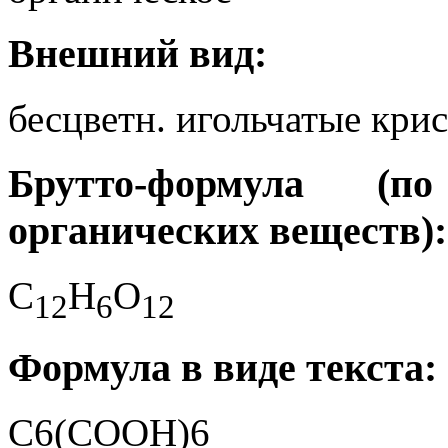
Внешний вид:
бесцветн. игольчатые кри
Брутто-формула (
органических веществ):
C
H
O
1
2
6
1
2
Формула в виде текста:
C6(COOH)6