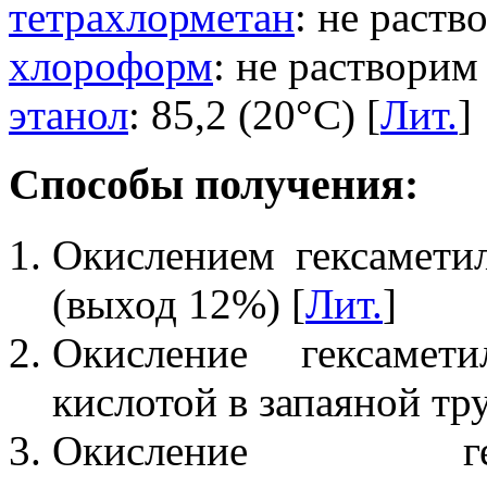
тетрахлорметан
: не раств
хлороформ
: не растворим 
этанол
: 85,2 (20°C) [
Лит.
]
Способы получения:
Окислением гексаметил
(выход 12%) [
Лит.
]
Окисление гексамет
кислотой в запаяной тру
Окисление гексаки