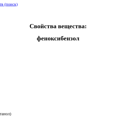
тв (поиск)
Свойства вещества:
феноксибензол
танол)