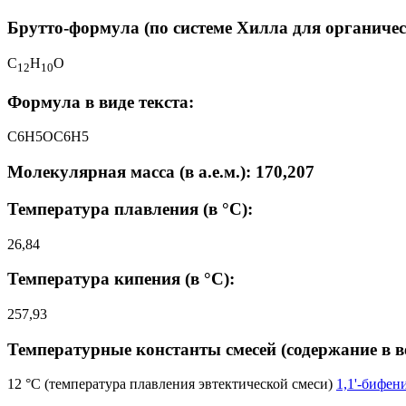
Брутто-формула (по системе Хилла для органичес
C
H
O
1
2
1
0
Формула в виде текста:
C6H5OC6H5
Молекулярная масса (в а.е.м.): 170,207
Температура плавления (в °C):
26,84
Температура кипения (в °C):
257,93
Температурные константы смесей (содержание в в
12 °C (температура плавления эвтектической смеси)
1,1'-бифен