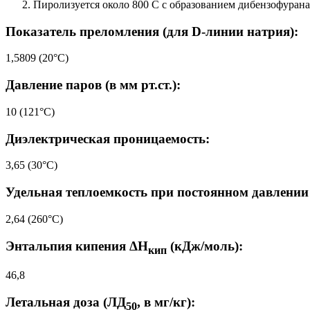
Пиролизуется около 800 С с образованием дибензофурана,
Показатель преломления (для D-линии натрия):
1,5809 (20°C)
Давление паров (в мм рт.ст.):
10 (121°C)
Диэлектрическая проницаемость:
3,65 (30°C)
Удельная теплоемкость при постоянном давлении 
2,64 (260°C)
Энтальпия кипения ΔH
(кДж/моль):
кип
46,8
Летальная доза (ЛД
, в мг/кг):
50