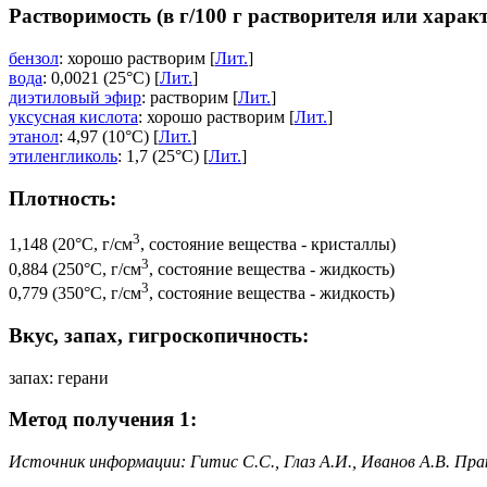
Растворимость (в г/100 г растворителя или харак
бензол
: хорошо растворим [
Лит.
]
вода
: 0,0021 (25°C) [
Лит.
]
диэтиловый эфир
: растворим [
Лит.
]
уксусная кислота
: хорошо растворим [
Лит.
]
этанол
: 4,97 (10°C) [
Лит.
]
этиленгликоль
: 1,7 (25°C) [
Лит.
]
Плотность:
3
1,148 (20°C, г/см
, состояние вещества - кристаллы)
3
0,884 (250°C, г/см
, состояние вещества - жидкость)
3
0,779 (350°C, г/см
, состояние вещества - жидкость)
Вкус, запах, гигроскопичность:
запах: герани
Метод получения 1:
Источник информации: Гитис С.С., Глаз А.И., Иванов А.В. Пра