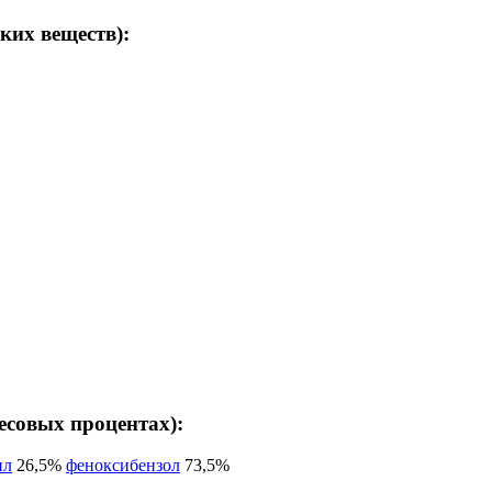
ких веществ):
есовых процентах):
ил
26,5%
феноксибензол
73,5%