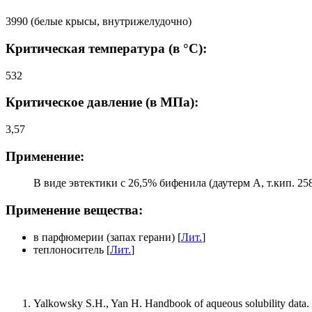
3990 (белые крысы, внутрижелудочно)
Критическая температура (в °C):
532
Критическое давление (в МПа):
3,57
Применение:
В виде эвтектики с 26,5% бифенила (даутерм А, т.кип. 2
Применение вещества:
в парфюмерии (запах герани) [
Лит.
]
теплоноситель [
Лит.
]
Yalkowsky S.H., Yan H. Handbook of aqueous solubility data. 