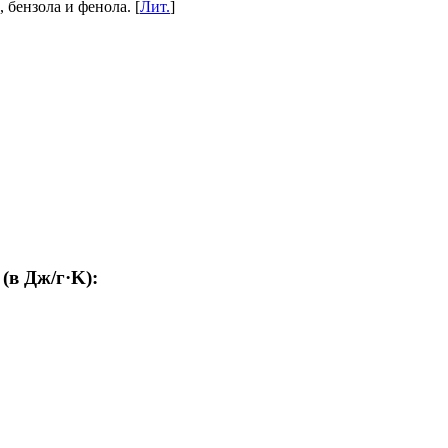
 бензола и фенола. [
Лит.
]
(в Дж/г·K):