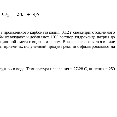
9 г прокаленного карбоната калия, 0,12 г свежеприготовленного
лбы охлаждают и добавляют 10% раствор гидроксида натрия до
ционной смеси с водяным паром. Вначале перегоняется в виде
яют приемник. полученный продукт рекции отфильтровывают на
удно - в воде. Температура плавления = 27-28 С, кипения = 259