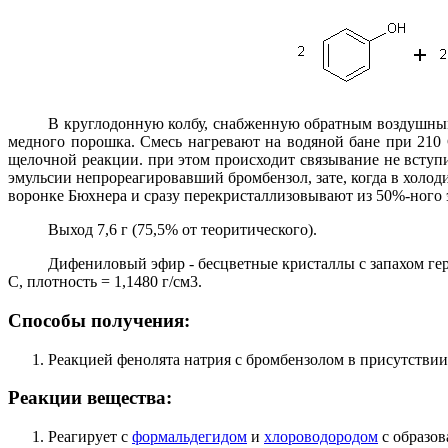
В круглодонную колбу, снабженную обратным воздушны
медного порошка. Смесь нагревают на водяной бане при 210 
щелочной реакции. при этом происходит связывание не вступ
эмульсии непрореагировавший бромбензол, зате, когда в хол
воронке Бюхнера и сразу перекристаллизовывают из 50%-ного 
Выход 7,6 г (75,5% от теоритического).
Дифениловый эфир - бесцветные кристаллы с запахом гера
С, плотность = 1,1480 г/см3.
Способы получения:
Реакцией фенолята натрия с бромбензолом в присутствии 
Реакции вещества:
Реагирует с
формальдегидом
и
хлороводородом
с образов