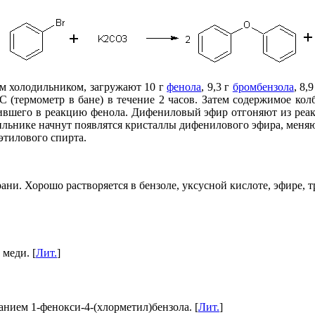
м холодильником, загружают 10 г
фенола
, 9,3 г
бромбензола
, 8,
С (термометр в бане) в течение 2 часов. Затем содержимое ко
ившего в реакцию фенола. Дифениловый эфир отгоняют из реак
одильнике начнут появлятся кристаллы дифенилового эфира, мен
этилового спирта.
ни. Хорошо растворяется в бензоле, уксусной кислоте, эфире, тр
меди. [
Лит.
]
анием 1-фенокси-4-(хлорметил)бензола. [
Лит.
]