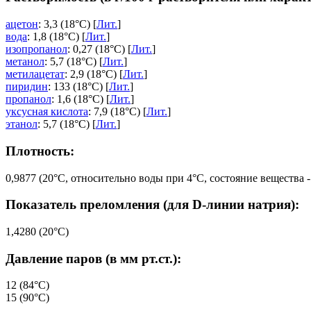
ацетон
: 3,3 (18°C) [
Лит.
]
вода
: 1,8 (18°C) [
Лит.
]
изопропанол
: 0,27 (18°C) [
Лит.
]
метанол
: 5,7 (18°C) [
Лит.
]
метилацетат
: 2,9 (18°C) [
Лит.
]
пиридин
: 133 (18°C) [
Лит.
]
пропанол
: 1,6 (18°C) [
Лит.
]
уксусная кислота
: 7,9 (18°C) [
Лит.
]
этанол
: 5,7 (18°C) [
Лит.
]
Плотность:
0,9877 (20°C, относительно воды при 4°C, состояние вещества -
Показатель преломления (для D-линии натрия):
1,4280 (20°C)
Давление паров (в мм рт.ст.):
12 (84°C)
15 (90°C)