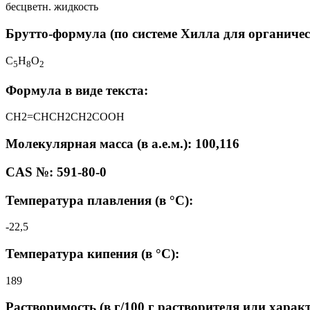
бесцветн. жидкость
Брутто-формула (по системе Хилла для органичес
C
H
O
5
8
2
Формула в виде текста:
CH2=CHCH2CH2COOH
Молекулярная масса (в а.е.м.): 100,116
CAS №: 591-80-0
Температура плавления (в °C):
-22,5
Температура кипения (в °C):
189
Растворимость (в г/100 г растворителя или харак