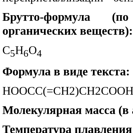
Брутто-формула (
органических веществ):
C
H
O
5
6
4
Формула в виде текста:
HOOCC(=CH2)CH2COO
Молекулярная масса (в а.
Температура плавления 