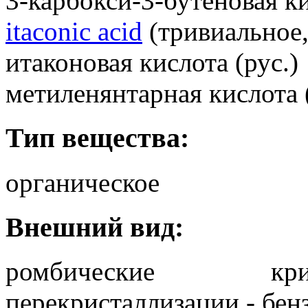
3-карбокси-3-бутеновая ки
itaconic acid
(тривиальное,
итаконовая кислота (рус.)
метиленянтарная кислота (
Тип вещества:
органическое
Внешний вид:
ромбические кри
перекристаллизации - бен