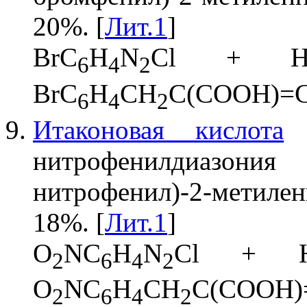
20%. [
Лит.1
]
BrC
H
N
Cl + 
6
4
2
BrC
H
CH
C(COOH)=
6
4
2
Итаконовая кислота
р
нитрофенилдиазон
нитрофенил)-2-метил
18%. [
Лит.1
]
O
NC
H
N
Cl + 
2
6
4
2
O
NC
H
CH
C(COOH)
2
6
4
2