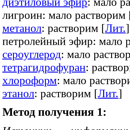
диэтиловый эфир
: мало р
лигроин: мало растворим 
метанол
: растворим [
Лит.
]
петролейный эфир: мало р
сероуглерод
: мало раство
тетрагидрофуран
: раствор
хлороформ
: мало раствор
этанол
: растворим [
Лит.
]
Метод получения 1: