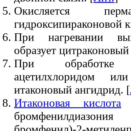
Окисляется пер
гидроксипираконовой к
При нагревании вы
образует цитраконовый 
При обработке 
ацетилхлоридом или
итаконовый ангидрид. [
Итаконовая кислота
р
бромфенилдиазони
бромфенил)-2-метиле