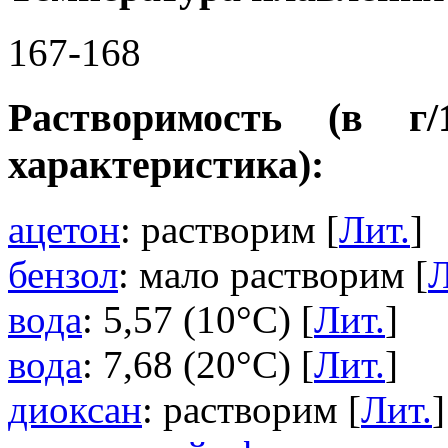
167-168
Растворимость (в г
характеристика):
ацетон
: растворим [
Лит.
]
бензол
: мало растворим [
Л
вода
: 5,57 (10°C) [
Лит.
]
вода
: 7,68 (20°C) [
Лит.
]
диоксан
: растворим [
Лит.
]