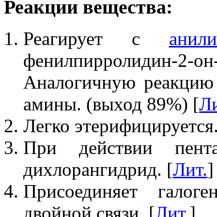
Реакции вещества:
Реагирует с
анил
фенилпирролидин-2-
Аналогичную реакцию 
амины. (выход 89%) [
Ли
Легко этерифицируется.
При действии пента
дихлорангидрид. [
Лит.
]
Присоединяет галог
двойной связи. [
Лит.
]