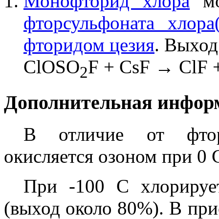
Монофторид хлора
мо
фторсульфоната хлора(
фторидом цезия
. Выход
ClOSO
F + CsF → ClF
2
Дополнительная инфор
В отличие от фторс
окисляется озоном при 0 
При -100 С хлорирует
(выход около 80%). В пр