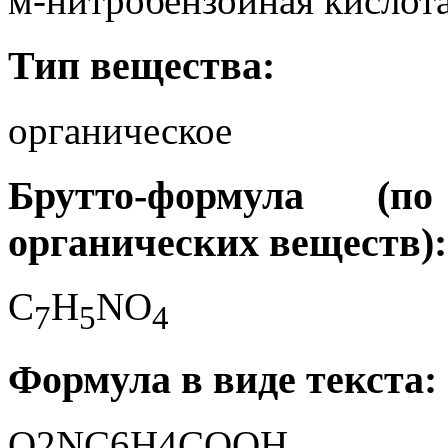
м-нитробензойная кислота
Тип вещества:
органическое
Брутто-формула (
органических веществ):
C
H
NO
7
5
4
Формула в виде текста:
O2NC6H4COOH