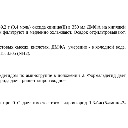
 89,2 г (0,4 моль) оксида свинца(II) в 350 мл ДМФА на кипящей
рям фильтруют и медленно охлаждают. Осадок отфильтровывают,
пиртовых смесях, кислотах, ДМФА, умеренно - в холодной воде,
215, 3305 (NH2).
льдегидом по аминогруппе в положении 2. Формальдегид дает
рида дает триацетилпроизводное.
й при 0 С дает вместо этого гидрохлорид 1,3-бис(5-амино-2-