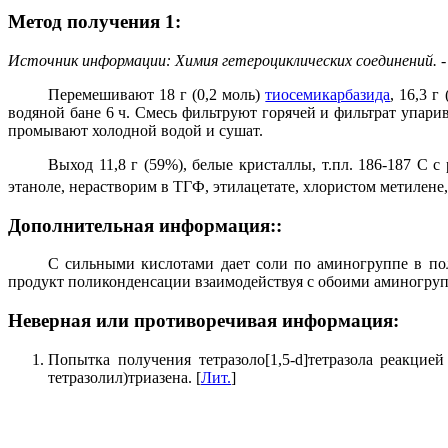
Метод получения 1:
Источник информации: Химия гетероциклических соединений. - 
Перемешивают 18 г (0,2 моль)
тиосемикарбазида
, 16,3 г
водяной бане 6 ч. Смесь фильтруют горячей и фильтрат упари
промывают холодной водой и сушат.
Выход 11,8 г (59%), белые кристаллы, т.пл. 186-187 С 
этаноле, нерастворим в ТГФ, этилацетате, хлористом метилене,
Дополнительная информация::
С сильными кислотами дает соли по аминогруппе в пол
продукт поликонденсации взаимодействуя с обоими аминогруп
Неверная или противоречивая информация:
Попытка получения тетразоло[1,5-d]тетразола реакцие
тетразолил)триазена. [
Лит.
]