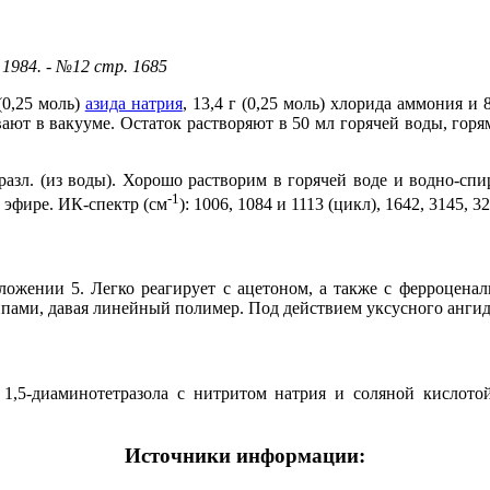
1984. - №12 стр. 1685
 (0,25 моль)
азида натрия
, 13,4 г (0,25 моль) хлорида аммония и
вают в вакууме. Остаток растворяют в 50 мл горячей воды, го
с разл. (из воды). Хорошо растворим в горячей воде и водно-с
-1
 эфире. ИК-спектр (см
): 1006, 1084 и 1113 (цикл), 1642, 3145, 3
ожении 5. Легко реагирует с ацетоном, а также с ферроцена
пами, давая линейный полимер. Под действием уксусного ангид
й 1,5-диаминотетразола с нитритом натрия и соляной кислото
Источники информации: