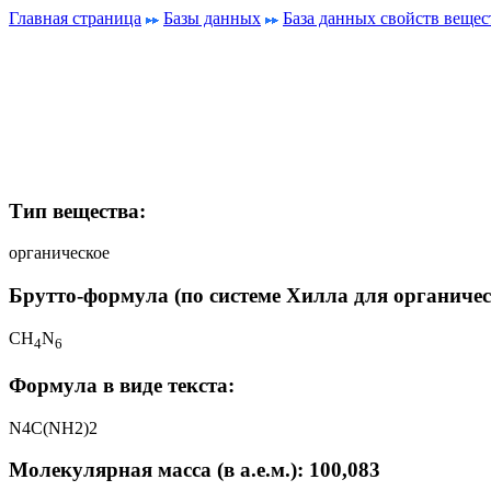
Главная страница
Базы данных
База данных свойств вещес
Тип вещества:
органическое
Брутто-формула (по системе Хилла для органичес
CH
N
4
6
Формула в виде текста:
N4C(NH2)2
Молекулярная масса (в а.е.м.): 100,083