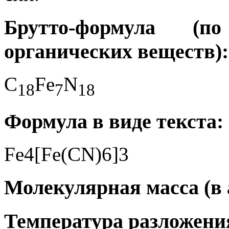
Брутто-формула (
органических веществ):
C
Fe
N
1
8
7
1
8
Формула в виде текста:
Fe4[Fe(CN)6]3
Молекулярная масса (в а
Температура разложения