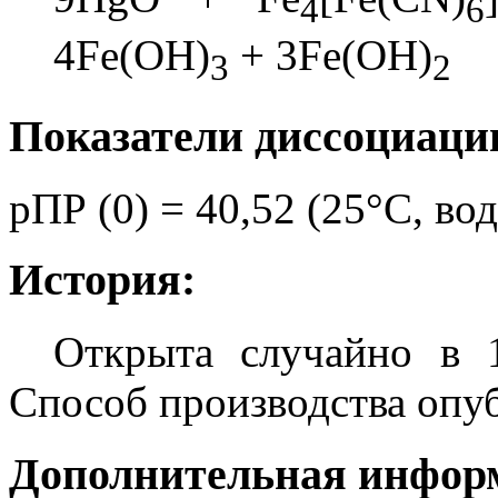
4
6
4Fe(OH)
+ 3Fe(OH)
3
2
Показатели диссоциаци
pПР (0) = 40,52 (25°C, вод
История:
Открыта случайно в 
Способ производства опуб
Дополнительная инфор