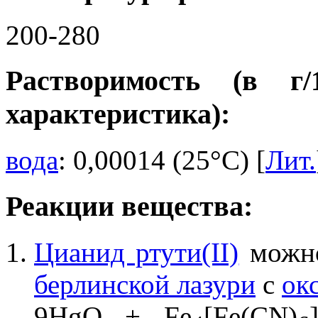
200-280
Растворимость (в г
характеристика):
вода
: 0,00014 (25°C) [
Лит.
Реакции вещества:
Цианид ртути(II)
можно
берлинской лазури
с
ок
9HgO + Fe
[Fe(CN)