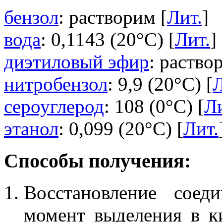
бензол
: растворим [
Лит.
]
вода
: 0,1143 (20°C) [
Лит.
]
диэтиловый эфир
: раство
нитробензол
: 9,9 (20°C) [
Л
сероуглерод
: 108 (0°C) [
Ли
этанол
: 0,099 (20°C) [
Лит.
Способы получения:
Восстановление соед
момент выделения в к