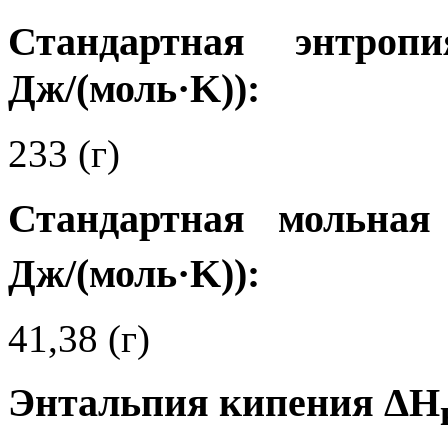
Стандартная энтро
Дж/(моль·K)):
233 (г)
Стандартная мольная
Дж/(моль·K)):
41,38 (г)
Энтальпия кипения ΔH