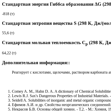
Стандартная энергия Гиббса образования ΔG (298
-818 (т)
Стандартная энтропия вещества S (298 К, Дж/(мол
55,6 (т)
Стандартная мольная теплоемкость C
(298 К, Дж
p
64,22 (т)
Дополнительная информация::
Реагирует с кислотами, щелочами, раствором карбоната 
Comey A. M., Hahn D. A. A dictionary of Chemical Solubiliti
Lewis R.J. Sax's Dangerous Properties of Industrial Materials. -
Seidell A. Solubilities of inorganic and metal organic compou
Ефимов А.И. и др. Свойства неорганических соединений. 
Некрасов Б.В. Основы общей химии. - Т.2. - М.: Химия, 19