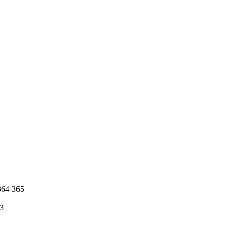
 364-365
93