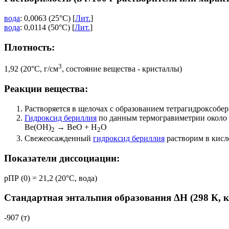
вода
: 0,0063 (25°C) [
Лит.
]
вода
: 0,0114 (50°C) [
Лит.
]
Плотность:
3
1,92 (20°C, г/см
, состояние вещества - кристаллы)
Реакции вещества:
Растворяется в щелочах с образованием тетрагидроксобер
Гидроксид бериллия
по данным термогравиметрии около 2
Be(OH)
→ BeO + H
O
2
2
Свежеосажденный
гидроксид бериллия
растворим в кисл
Показатели диссоциации:
pПР (0) = 21,2 (20°C, вода)
Стандартная энтальпия образования ΔH (298 К, 
-907 (т)