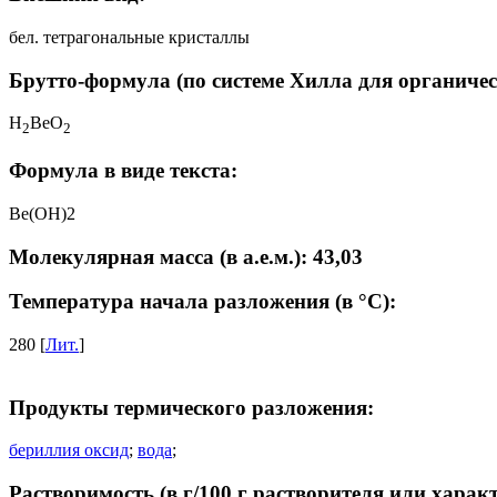
бел. тетрагональные кристаллы
Брутто-формула (по системе Хилла для органичес
H
BeO
2
2
Формула в виде текста:
Be(OH)2
Молекулярная масса (в а.е.м.): 43,03
Температура начала разложения (в °C):
280 [
Лит.
]
Продукты термического разложения:
бериллия оксид
;
вода
;
Растворимость (в г/100 г растворителя или харак