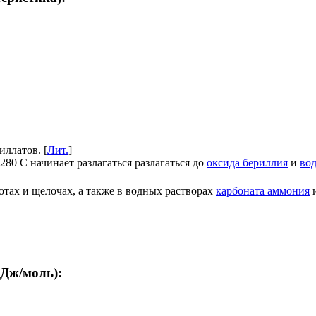
иллатов. [
Лит.
]
80 С начинает разлагаться разлагаться до
оксида бериллия
и
во
отах и щелочах, а также в водных растворах
карбоната аммония
и
кДж/моль):