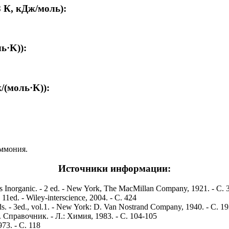
 К, кДж/моль):
ь·K)):
/(моль·K)):
аммония.
Источники информации:
es Inorganic. - 2 ed. - New York, The MacMillan Company, 1921. - С.
 11ed. - Wiley-interscience, 2004. - С. 424
nds. - 3ed., vol.1. - New York: D. Van Nostrand Company, 1940. - С. 1
Справочник. - Л.: Химия, 1983. - С. 104-105
73. - С. 118