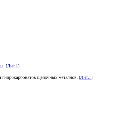
ды
. [
Лит.1
]
 гидрокарбонатов щелочных металлов. [
Лит.1
]