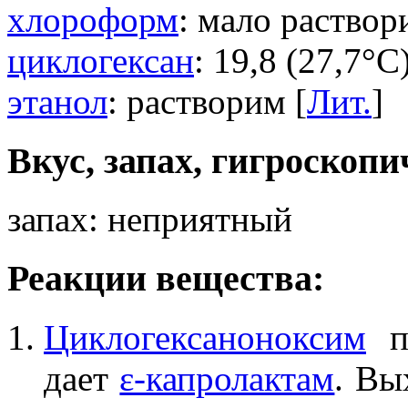
хлороформ
: мало раствор
циклогексан
: 19,8 (27,7°C)
этанол
: растворим [
Лит.
]
Вкус, запах, гигроскопи
запах: неприятный
Реакции вещества:
Циклогексаноноксим
п
дает
ε-капролактам
. Вы