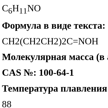
C
H
NO
6
1
1
Формула в виде текста:
CH2(CH2CH2)2C=NOH
Молекулярная масса (в а.
CAS №: 100-64-1
Температура плавления 
88