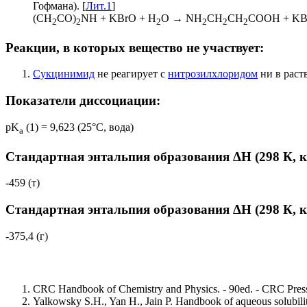
Гофмана). [
Лит.1
]
(CH
CO)
NH + KBrO + H
O → NH
CH
CH
COOH + KB
2
2
2
2
2
2
Реакции, в которых вещество не участвует:
Сукцинимид
не реагирует с
нитрозилхлоридом
ни в раст
Показатели диссоциации:
pK
(1) = 9,623 (25°C, вода)
a
Стандартная энтальпия образования ΔH (298 К, 
-459 (т)
Стандартная энтальпия образования ΔH (298 К, 
-375,4 (г)
CRC Handbook of Chemistry and Physics. - 90ed. - CRC Press
Yalkowsky S.H., Yan H., Jain P. Handbook of aqueous solubilit