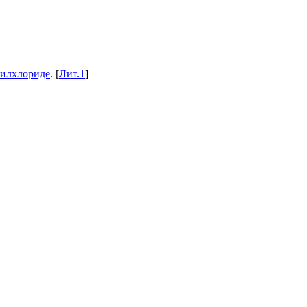
зилхлориде
. [
Лит.1
]