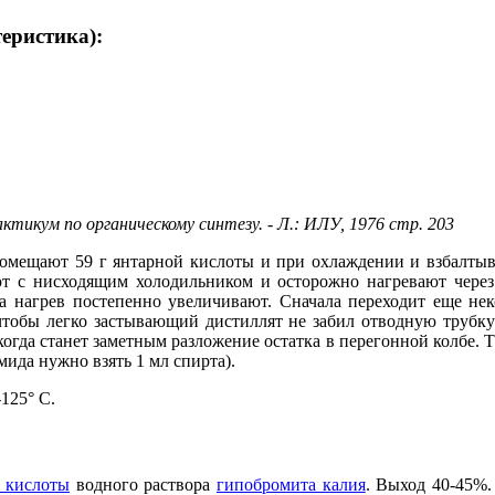
теристика):
тикум по органическому синтезу. - Л.: ИЛУ, 1976 стр. 203
мещают 59 г янтарной кислоты и при охлаждении и взбалтыв
ют с нисходящим холодильником и осторожно нагревают через 
 а нагрев постепенно увеличивают. Сначала переходит еще нек
чтобы легко застывающий дистиллят не забил отводную трубку
когда станет заметным разложение остатка в перегонной колбе.
ида нужно взять 1 мл спирта).
125° С.
 кислоты
водного раствора
гипобромита калия
. Выход 40-45%.