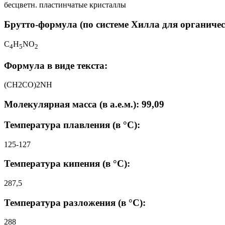
бесцветн. пластинчатые кристаллы
Брутто-формула (по системе Хилла для органичес
C
H
NO
4
5
2
Формула в виде текста:
(CH2CO)2NH
Молекулярная масса (в а.е.м.): 99,09
Температура плавления (в °C):
125-127
Температура кипения (в °C):
287,5
Температура разложения (в °C):
288