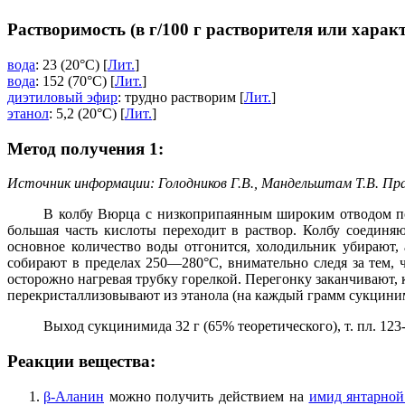
Растворимость (в г/100 г растворителя или харак
вода
: 23 (20°C) [
Лит.
]
вода
: 152 (70°C) [
Лит.
]
диэтиловый эфир
: трудно растворим [
Лит.
]
этанол
: 5,2 (20°C) [
Лит.
]
Метод получения 1:
Источник информации: Голодников Г.В., Мандельштам Т.В. Прак
В колбу Вюрца с низкоприпаянным широким отводом по
большая часть кислоты переходит в раствор. Колбу соединя
основное количество воды отгонится, холодильник убирают,
собирают в пределах 250—280°С, внимательно следя за тем, 
осторожно нагревая трубку горелкой. Перегонку заканчивают, 
перекристаллизовывают из этанола (на каждый грамм сукциним
Выход сукцинимида 32 г (65% теоретического), т. пл. 123-
Реакции вещества:
β-Аланин
можно получить действием на
имид янтарной