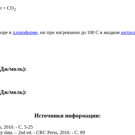
r + CO
2
воре в
хлороформе
, ни при нагревании до 100 С в жидком
нитро
кДж/моль):
кДж/моль):
Источники информации:
, 2010. - С. 5-25
y data. – 2nd ed. - CRC Press, 2010. - С. 89