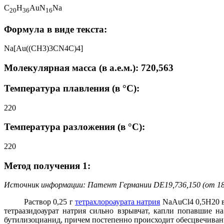
C
H
AuN
Na
2
0
3
6
1
6
Формула в виде текста:
Na[Au((CH3)3CN4C)4]
Молекулярная масса (в а.е.м.): 720,563
Температура плавления (в °C):
220
Температура разложения (в °C):
220
Метод получения 1:
Источник информации: Патент Германии DE19,736,150 (от 18
Раствор 0,25 г
тетрахлороаурата натрия
NaAuCl4 0,5H20 в
тетраазидоаурат натрия сильно взрывчат, капли попавшие н
бутилизоцианид, причем постепенно происходит обесцвечиван