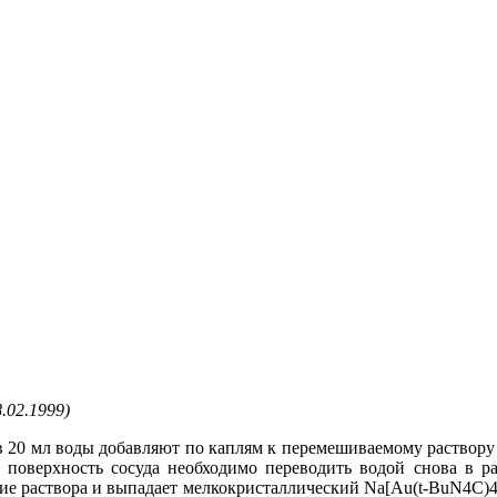
.02.1999)
 20 мл воды добавляют по каплям к перемешиваемому раствор
а поверхность сосуда необходимо переводить водой снова в ра
ие раствора и выпадает мелкокристаллический Na[Au(t-BuN4С)4