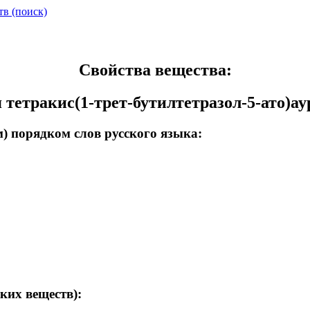
тв (поиск)
Свойства вещества:
 тетракис(1-трет-бутилтетразол-5-ато)аур
) порядком слов русского языка:
ких веществ):