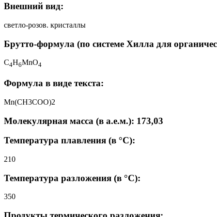
Внешний вид:
светло-розов. кристаллы
Брутто-формула (по системе Хилла для органичес
C
H
MnO
4
6
4
Формула в виде текста:
Mn(CH3COO)2
Молекулярная масса (в а.е.м.): 173,03
Температура плавления (в °C):
210
Температура разложения (в °C):
350
Продукты термического разложения: