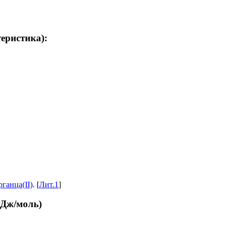
теристика):
рганца(II)
. [
Лит.1
]
кДж/моль)