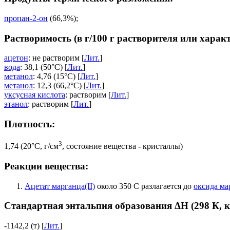
пропан-2-он
(66,3%);
Растворимость (в г/100 г растворителя или харак
ацетон
: не растворим [
Лит.
]
вода
: 38,1 (50°C) [
Лит.
]
метанол
: 4,76 (15°C) [
Лит.
]
метанол
: 12,3 (66,2°C) [
Лит.
]
уксусная кислота
: растворим [
Лит.
]
этанол
: растворим [
Лит.
]
Плотность:
3
1,74 (20°C, г/см
, состояние вещества - кристаллы)
Реакции вещества:
Ацетат марганца(II)
около 350 С разлагается до
оксида ма
Стандартная энтальпия образования ΔH (298 К, 
-1142,2 (т) [
Лит.
]