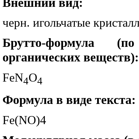
Внешний вид:
черн. игольчатые кристал
Брутто-формула (
органических веществ):
FeN
O
4
4
Формула в виде текста:
Fe(NO)4