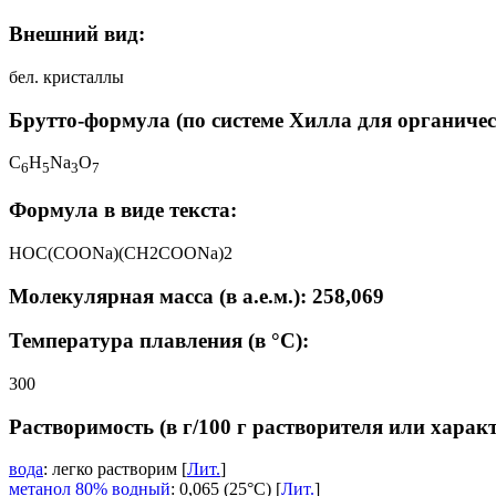
Внешний вид:
бел. кристаллы
Брутто-формула (по системе Хилла для органичес
C
H
Na
O
6
5
3
7
Формула в виде текста:
HOC(COONa)(CH2COONa)2
Молекулярная масса (в а.е.м.): 258,069
Температура плавления (в °C):
300
Растворимость (в г/100 г растворителя или харак
вода
: легко растворим [
Лит.
]
метанол 80% водный
: 0,065 (25°C) [
Лит.
]