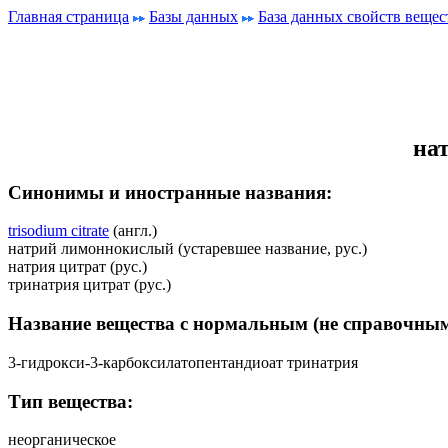
Главная страница
Базы данных
База данных свойств вещес
на
Синонимы и иностранные названия:
trisodium citrate
(англ.)
натрий лимоннокислый (устаревшее название, рус.)
натрия цитрат (рус.)
тринатрия цитрат (рус.)
Название вещества с нормальным (не справочным
3-гидрокси-3-карбоксилатопентандиоат тринатрия
Тип вещества:
неорганическое