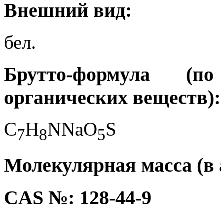
Внешний вид:
бел.
Брутто-формула (
органических веществ):
C
H
NNaO
S
7
8
5
Молекулярная масса (в а
CAS №: 128-44-9