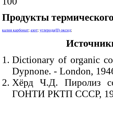
100
Продукты термического
калия карбонат
;
азот
;
углерода(II) оксид
;
Источник
Dictionary of organic co
Dypnone. - London, 1946
Хёрд Ч.Д. Пиролиз со
ГОНТИ РКТП СССР, 193