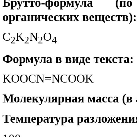
Брутто-формула (
органических веществ):
C
K
N
O
2
2
2
4
Формула в виде текста:
KOOCN=NCOOK
Молекулярная масса (в а
Температура разложения