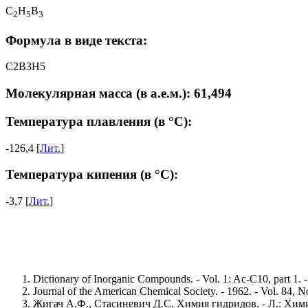
C
H
B
2
5
3
Формула в виде текста:
C2B3H5
Молекулярная масса (в а.е.м.): 61,494
Температура плавления (в °C):
-126,4 [
Лит.
]
Температура кипения (в °C):
-3,7 [
Лит.
]
Dictionary of Inorganic Compounds. - Vol. 1: Ac-C10, part 1.
Journal of the American Chemical Society. - 1962. - Vol. 84, 
Жигач А.Ф., Стасиневич Д.С. Химия гидридов. - Л.: Химия