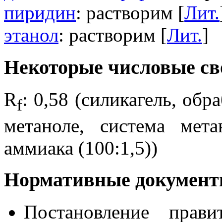
пиридин
: растворим [
Лит.
этанол
: растворим [
Лит.
]
Некоторые числовые св
R
: 0,58 (силикагель, об
f
метаноле, система мет
аммиака (100:1,5))
Нормативные документы
Постановление пра