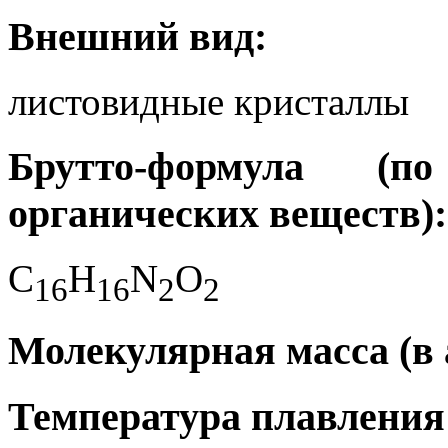
Внешний вид:
листовидные кристаллы
Брутто-формула (
органических веществ):
C
H
N
O
1
6
1
6
2
2
Молекулярная масса (в а.
Температура плавления 