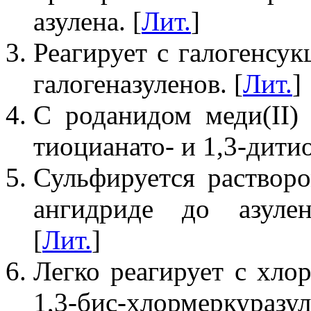
азулена. [
Лит.
]
Реагирует с галогенсу
галогеназуленов. [
Лит.
]
С роданидом меди(II)
тиоцианато- и 1,3-дитио
Сульфируется раство
ангидриде до азулен
[
Лит.
]
Легко реагирует с хлор
1,3-бис-хлормеркуразул