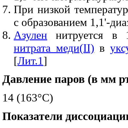
При низкой температур
с образованием 1,1'-ди
Азулен
нитруется в 1
нитрата меди(II)
в
укс
[
Лит.1
]
Давление паров (в мм рт.
14 (163°C)
Показатели диссоциаци