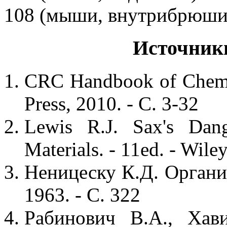
108 (мыши, внутрибрюши
Источник
CRC Handbook of Chemis
Press, 2010. - С. 3-32
Lewis R.J. Sax's Dange
Materials. - 11ed. - Wile
Неницеску К.Д. Органич
1963. - С. 322
Рабинович В.А., Хав