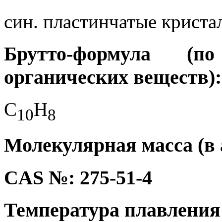
син. пластинчатые криста
Брутто-формула (
органических веществ):
C
H
1
0
8
Молекулярная масса (в а
CAS №: 275-51-4
Температура плавления 