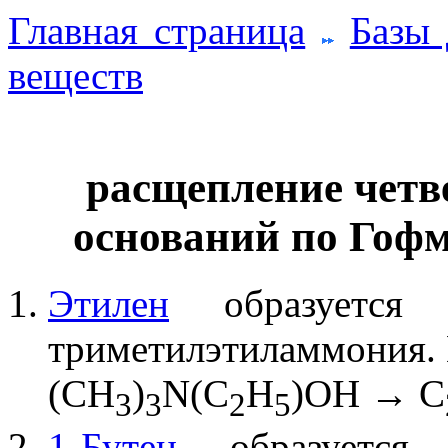
Главная страница
Базы
веществ
расщепление чет
оснований по Гофм
Этилен
образуется 
триметилэтиламмония. 
(CH
)
N(C
H
)OH → C
3
3
2
5
1-Бутен
образуется 