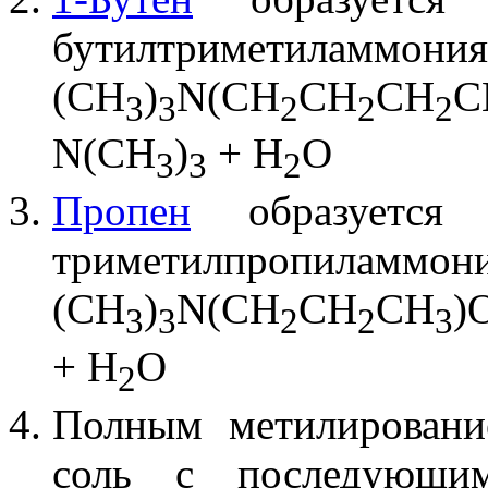
бутилтриметиламмония.
(CH
)
N(CH
CH
CH
C
3
3
2
2
2
N(CH
)
+ H
O
3
3
2
Пропен
образуется 
триметилпропиламмони
(CH
)
N(CH
CH
CH
)
3
3
2
2
3
+ H
O
2
Полным метилирован
соль с последующим