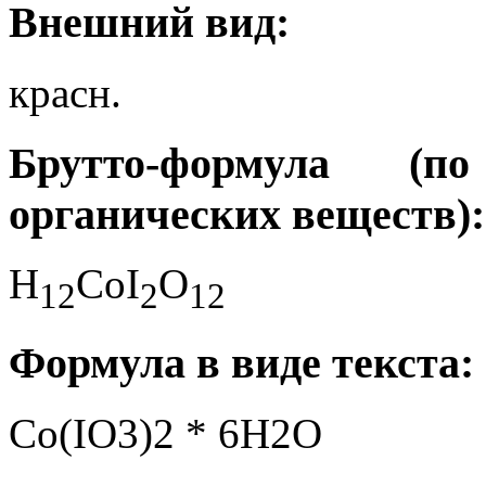
Внешний вид:
красн.
Брутто-формула (
органических веществ):
H
CoI
O
1
2
2
1
2
Формула в виде текста:
Co(IO3)2 * 6H2O