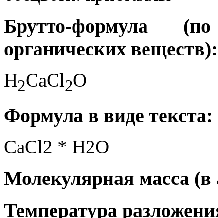
Брутто-формула (
органических веществ):
H
CaCl
O
2
2
Формула в виде текста:
CaCl2 * H2O
Молекулярная масса (в а
Температура разложения