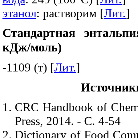
этанол
: растворим [
Лит.
]
Стандартная энтальпи
кДж/моль)
-1109 (т) [
Лит.
]
Источник
CRC Handbook of Chemis
Press, 2014. - С. 4-54
Dictionary of Food Com