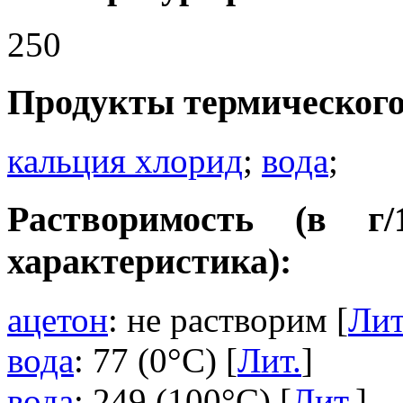
250
Продукты термического
кальция хлорид
;
вода
;
Растворимость (в г
характеристика):
ацетон
: не растворим [
Лит
вода
: 77 (0°C) [
Лит.
]
вода
: 249 (100°C) [
Лит.
]