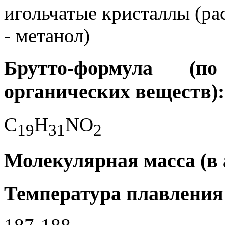
игольчатые кристаллы (ра
- метанол)
Брутто-формула (
органических веществ):
C
H
NO
1
9
3
1
2
Молекулярная масса (в а.
Температура плавления 