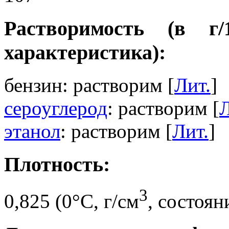
Растворимость (в г
характеристика):
бензин: растворим [
Лит.
]
сероуглерод
: растворим [
Л
этанол
: растворим [
Лит.
]
Плотность:
3
0,825 (0°C, г/см
, состоян