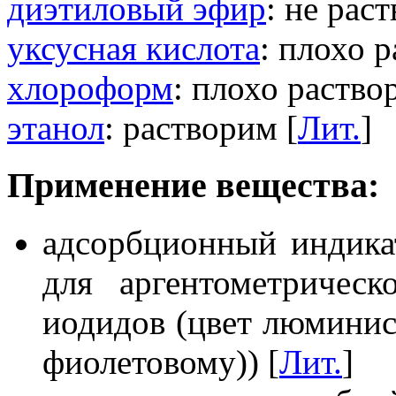
диэтиловый эфир
: не рас
уксусная кислота
: плохо 
хлороформ
: плохо раство
этанол
: растворим [
Лит.
]
Применение вещества:
адсорбционный индикат
для аргентометричес
иодидов (цвет люминис
фиолетовому)) [
Лит.
]