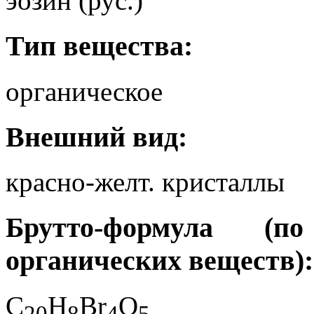
эозин (рус.)
Тип вещества:
органическое
Внешний вид:
красно-желт. кристаллы
Брутто-формула (
органических веществ):
C
H
Br
O
2
0
8
4
5