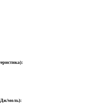
теристика):
кДж/моль):