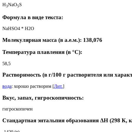
H
NaO
S
3
5
Формула в виде текста:
NaHSO4 * H2O
Молекулярная масса (в а.е.м.): 138,076
Температура плавления (в °C):
58,5
Растворимость (в г/100 г растворителя или харак
вода
: хорошо растворим [
Лит.
]
Вкус, запах, гигроскопичность:
гигроскопичен
Стандартная энтальпия образования ΔH (298 К, 
-1420 (т)